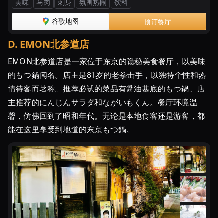
美味
马肉
刺身
氛围热闹
饮料
谷歌地图
预订餐厅
D
.
EMON北参道店
EMON北参道店是一家位于东京的隐秘美食餐厅，以美味
的もつ鍋闻名。店主是81岁的老拳击手，以独特个性和热
情待客而著称。推荐必试的菜品有醤油基底的もつ鍋、店
主推荐的にんじんサラダ和ながいもくん。餐厅环境温
馨，仿佛回到了昭和年代。无论是本地食客还是游客，都
能在这里享受到地道的东京もつ鍋。