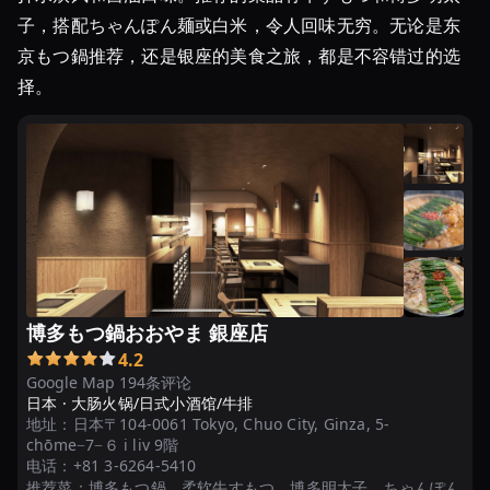
子，搭配ちゃんぽん麺或白米，令人回味无穷。无论是东
京もつ鍋推荐，还是银座的美食之旅，都是不容错过的选
择。
博多もつ鍋おおやま 銀座店
4.2
Google Map 194条评论
日本 ·
大肠火锅/日式小酒馆/牛排
地址：
日本〒104-0061 Tokyo, Chuo City, Ginza, 5-
chōme−7−６ i liv 9階
电话：
+81 3-6264-5410
推荐菜：
博多もつ鍋、柔软牛すもつ、博多明太子、ちゃんぽん