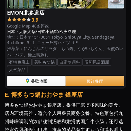
EMON北参道店
3.9
Google Map 48条评论
日本 ·
大肠火锅/日式小酒馆/欧洲料理
地址：
日本〒151-0051 Tokyo, Shibuya City, Sendagaya,
4-chōme−5−１ ニュー外苑ハイツ １F
推荐菜：
にんじんのサラダ、もつ鍋、ながいもくん、天使のレ
バーパテ、極上馬刺し
有特色店主
美味もつ鍋
自家制调料
昭和风居酒屋
人气菜品
谷歌地图
预订餐厅
E
.
博多もつ鍋おおやま 銀座店
博多もつ鍋おおやま銀座店，提供正宗博多风味的美食。
店内环境高雅，适合个人用餐及商务会餐。特色菜包括九
州味噌调制的浓郁秘制汤底和嫩滑的国产牛小肠，还可选
择水炊风和酱油口味。推荐的菜品有牛すもつ和博多明太