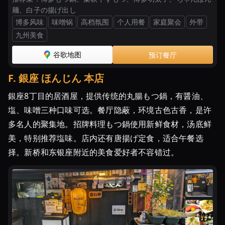
麺、白子の揚げ出し
博多风味
味噌锅
高档氛围
个人用餐
家庭聚会
外带
九州美食
谷歌地图
预订餐厅
F
.
銀座 ほんじん 本店
銀座8丁目的居酒屋，提供传统的丸腸もつ鍋，有醤油、
塩、味噌三种口味可选。餐厅隐蔽，环境古色古香，是许
多名人的聚集地。招牌料理もつ鍋使用新鲜食材，汤底鲜
美，特别推荐塩味。店内还有唐揚げ定食，适合午餐选
择。新桥和东银座附近的美食爱好者不容错过。