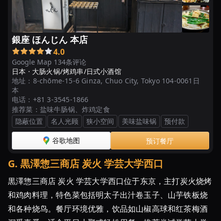
銀座 ほんじん 本店
4.0
Google Map 134条评论
日本 ·
大肠火锅/烤鸡串/日式小酒馆
地址：
8-chōme-15-6 Ginza, Chuo City, Tokyo 104-0061日
本
电话：
+81 3-3545-1866
推荐菜：
盐味牛肠锅、炸鸡定食
隐蔽位置
名人光顾
狭小空间
美味盐味锅
预付款
谷歌地图
预订餐厅
G
.
黒澤惣三商店 炭火 学芸大学西口
黒澤惣三商店 炭火 学芸大学西口位于东京，主打炭火烧烤
和鸡肉料理，特色菜包括明太子出汁卷玉子、山芋铁板烧
和各种烧鸟。餐厅环境优雅，饮品如山椒高球和红茶梅酒