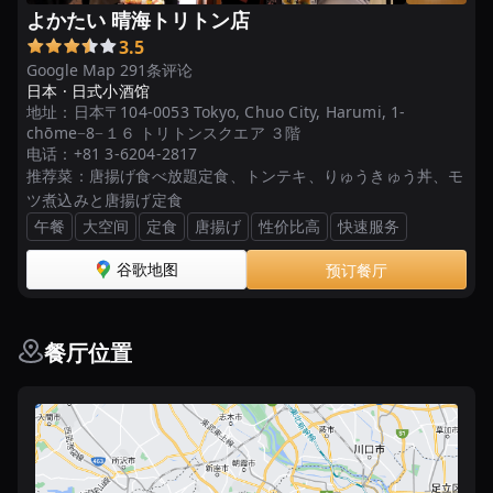
よかたい 晴海トリトン店
3.5
Google Map 291条评论
日本 ·
日式小酒馆
地址：
日本〒104-0053 Tokyo, Chuo City, Harumi, 1-
chōme−8−１６ トリトンスクエア ３階
电话：
+81 3-6204-2817
推荐菜：
唐揚げ食べ放題定食、トンテキ、りゅうきゅう丼、モ
ツ煮込みと唐揚げ定食
午餐
大空间
定食
唐揚げ
性价比高
快速服务
谷歌地图
预订餐厅
餐厅位置