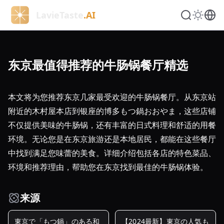
LavieTaste
.AI
东京最值得推荐的牛肠锅餐厅精选
本文将为您推荐东京几家最受欢迎的牛肠锅餐厅。从东京站
附近的木村屋本店到银座的博多もつ鍋おおやま，这些店铺
不仅提供美味的牛肠锅，还有丰富的日式料理和舒适的用餐
环境。无论您是在东京旅游还是本地居民，都能在这些餐厅
中找到满足您味蕾的美食。详细介绍包括各店的特色菜品、
环境和推荐理由，帮助您在东京找到最佳的牛肠锅体验。
来源
東京で「もつ鍋」のある和
【2024最新】東京の人気も