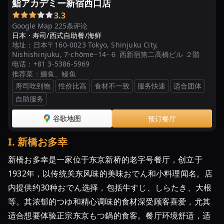
鮨アカデミー新宿西口店
3.3
Google Map 225条评论
日本 ·
寿司/西式自助餐/海鲜
地址：
日本〒160-0023 Tokyo, Shinjuku City,
Nishishinjuku, 7-chōme−14−６ 西新宿第二高橋ビル ２階
电话：
+81 3-5386-5969
推荐菜：
鰤鱼、鳗鱼
寿司吃到饱
性价比高
食材不一致
服务快速
适合团体
自助服务
谷歌地图
预订餐厅
I
.
新橋お多幸
新橋お多幸是一家位于东京新桥的老字号餐厅，创立于
1932年，以传统关东风味的美味おでん和小料理闻名。店
内提供约30种おでん选择，包括牛すじ、しらたき、大根
等。其浓郁的つゆ和精心调味的食材深受顾客喜爱，尤其
适合想要体验正宗东京もつ鍋的食客。餐厅环境舒适，适