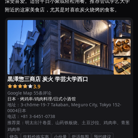
深受喜爱。适合平日小聚或轻松用餐。推荐尝试学艺大学
附近的这家美食店，尤其是对喜欢炭火烧烤的食客。
黒澤惣三商店 炭火 学芸大学西口
3.9
Google Map 55条评论
日本 ·
烤鸡串/鸡肉料理/日式小酒馆
地址：
3-chōme-19-7 Takaban, Meguro City, Tokyo 152-
0004日本
电话：
+81 3-6451-0738
推荐菜：
明太出汁卷蛋、山药铁板烧、土豆沙拉、鸡肉串、青葱
鸡肉串
烧鸟
饮料价格实惠
小份量
舒适氛围
预约建议