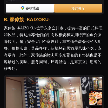
お
す
谷歌地图
预订餐厅
す
め
B
.
家偉族 -KAIZOKU-
の
家偉族 -KAIZOKU-位于东京立川市，提供丰富的日式料理
も
和饮品，特别推荐他们的牛肉铁板烧和立川特产的鱼介豚
つ
鍋
骨拉面。餐厅完全采用个室设计，非常适合聚会和私人用
店
餐。价格实惠，菜品多样，从烧烤到居酒屋风味小吃，应
ラ
有尽有。此外，家偉族的烤肉和东京著名的もつ鍋也是不
ン
容错过的美味。服务周到，环境舒适，是东京立川用餐的
キ
好去处。
ン
グ
TOP10！
-
う
や
ま