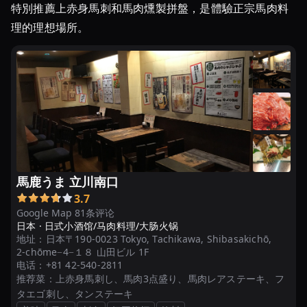
特別推薦上赤身馬刺和馬肉燻製拼盤，是體驗正宗馬肉料
ラ
ン
理的理想場所。
キ
ン
グ
ト
ッ
プ
11
|
ヒ
馬鹿うま 立川南口
ト
3.7
サ
Google Map 81条评论
ラ
日本 ·
日式小酒馆/马肉料理/大肠火锅
地址：
日本〒190-0023 Tokyo, Tachikawa, Shibasakichō,
2-chōme−4−１８ 山田ビル 1F
电话：
+81 42-540-2811
推荐菜：
上赤身馬刺し、馬肉3点盛り、馬肉レアステーキ、フ
タエゴ刺し、タンステーキ