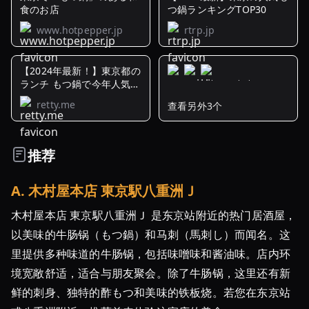
食のお店
つ鍋ランキングTOP30
www.hotpepper.jp
rtrp.jp
【2024年最新！】東京都の
ランチ もつ鍋で今年人気の
... - Retty
retty.me
查看另外3个
東
京
で
推荐
本
場
A
.
木村屋本店 東京駅八重洲Ｊ
の
「博
木村屋本店 東京駅八重洲Ｊ 是东京站附近的热门居酒屋，
多
以美味的牛肠锅（もつ鍋）和马刺（馬刺し）而闻名。这
も
里提供多种味道的牛肠锅，包括味噌味和酱油味。店内环
つ
境宽敞舒适，适合与朋友聚会。除了牛肠锅，这里还有新
鍋」
鲜的刺身、独特的酢もつ和美味的铁板烧。若您在东京站
が