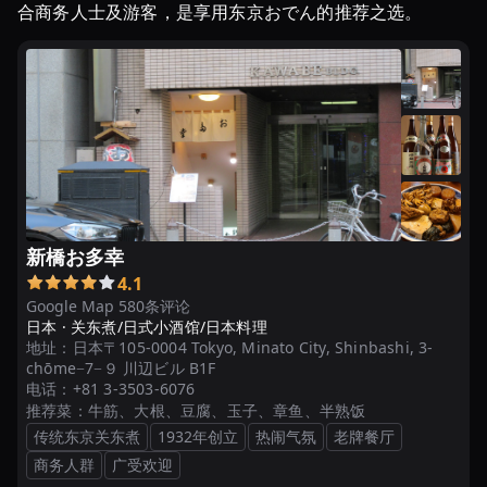
合商务人士及游客，是享用东京おでん的推荐之选。
新橋お多幸
4.1
Google Map 580条评论
日本 ·
关东煮/日式小酒馆/日本料理
地址：
日本〒105-0004 Tokyo, Minato City, Shinbashi, 3-
chōme−7−９ 川辺ビル B1F
电话：
+81 3-3503-6076
推荐菜：
牛筋、大根、豆腐、玉子、章鱼、半熟饭
传统东京关东煮
1932年创立
热闹气氛
老牌餐厅
商务人群
广受欢迎