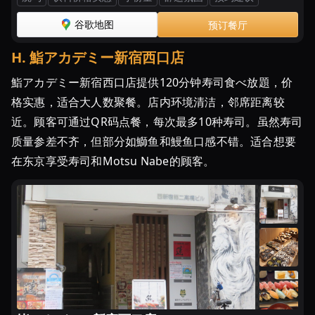
谷歌地图
预订餐厅
H
.
鮨アカデミー新宿西口店
鮨アカデミー新宿西口店提供120分钟寿司食べ放題，价
格实惠，适合大人数聚餐。店内环境清洁，邻席距离较
近。顾客可通过QR码点餐，每次最多10种寿司。虽然寿司
质量参差不齐，但部分如鰤鱼和鰻鱼口感不错。适合想要
在东京享受寿司和Motsu Nabe的顾客。