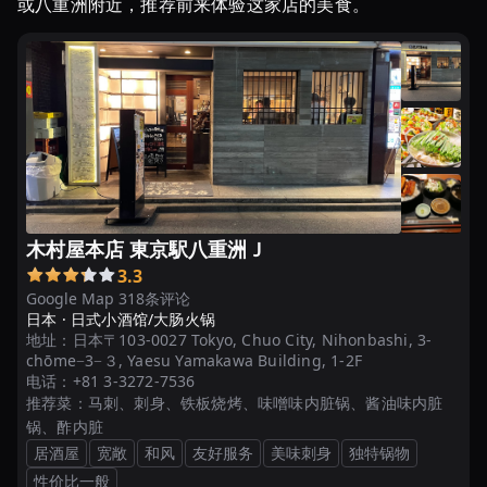
味
或八重洲附近，推荐前来体验这家店的美食。
わ
え
る
店
お
す
す
め
4
木村屋本店 東京駅八重洲Ｊ
選！
3.3
本
Google Map 318条评论
当
日本 ·
日式小酒馆/大肠火锅
に
地址：
日本〒103-0027 Tokyo, Chuo City, Nihonbashi, 3-
chōme−3−３, Yaesu Yamakawa Building, 1-2F
...
电话：
+81 3-3272-7536
推荐菜：
马刺、刺身、铁板烧烤、味噌味内脏锅、酱油味内脏
東
锅、酢内脏
京
居酒屋
宽敞
和风
友好服务
美味刺身
独特锅物
で
性价比一般