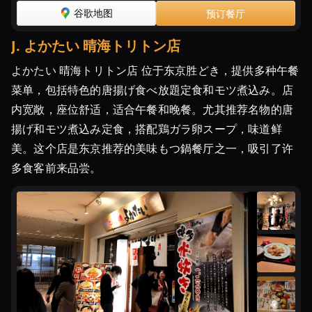
谷歌地图
预订餐厅
J
.
よかたい 晴海トリトン店
よかたい 晴海トリトン店 位于东京胜どき，提供多种午餐
菜单，包括特色的唐揚げ食べ放題定食和モツ煮込み。店
内宽敞，座位舒适，适合午餐和晚餐。尤其推荐名物的唐
揚げ和モツ煮込み定食，搭配鶏ガラ卵スープ，味道鲜
美。这个店是东京推荐的美味もつ鍋餐厅之一，吸引了许
多食客前来品尝。