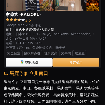
リ
ゾ
ー
家偉族 -KAIZOKU-
ト
3.6
Google Map 299条评论
東
日本 ·
日式小酒馆/海鲜/大肠火锅
地址：
日本〒190-0012 Tokyo, Tachikawa, Akebonochō, 2-
京
chōme−7−１９ MAビル 2F
都
电话：
+81 42-519-3421
の
推荐菜：
烤牛肉、鱼介豚骨拉面、味玉子
も
完全個室
触摸屏点餐
性价比高
烤牛肉
居酒屋
つ
谷歌地图
预订餐厅
鍋
お
C
.
馬鹿うま 立川南口
す
す
馬鹿うま 立川南口是一家專門提供馬肉料理的餐廳，位於
め
東京的立川南口。餐廳以馬刺、馬肉壽司、馬肉燒烤等特
グ
色菜餚聞名，深受食客喜愛。馬肉質嫩美味，搭配多種佐
ル
料，讓人回味無窮。店內氛圍熱鬧，適合三五好友小酌。
メ