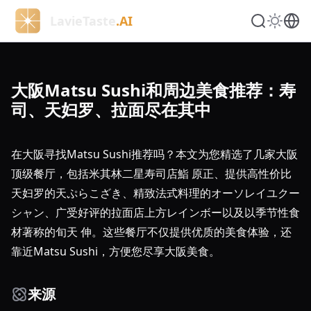
LavieTaste
.AI
大阪Matsu Sushi和周边美食推荐：寿
司、天妇罗、拉面尽在其中
在大阪寻找Matsu Sushi推荐吗？本文为您精选了几家大阪
顶级餐厅，包括米其林二星寿司店鮨 原正、提供高性价比
天妇罗的天ぷらこざき、精致法式料理的オーソレイユクー
シャン、广受好评的拉面店上方レインボー以及以季节性食
材著称的旬天 伸。这些餐厅不仅提供优质的美食体验，还
靠近Matsu Sushi，方便您尽享大阪美食。
来源