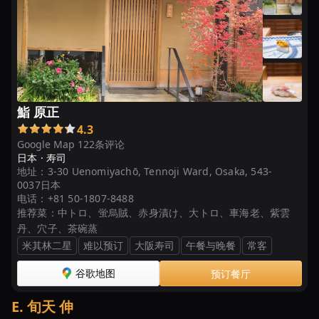
鮨 原正
4.3
Google Map 122条评论
日本 ·
寿司
地址：
3-30 Uenomiyachō, Tennoji Ward, Osaka, 543-
0037日本
电话：
+81 50-1807-8488
推荐菜：
中トロ、蛍烏賊、赤身漬け、大トロ、車海老、紫雲
丹、穴子、茶碗蒸
米其林二星
难以预订
大阪寿司
午餐与晚餐
常客
谷歌地图
预订餐厅
E
.
旬天 伸