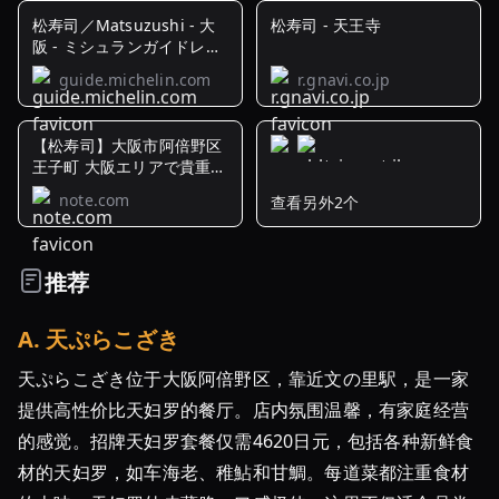
松寿司／Matsuzushi - 大
松寿司 - 天王寺
阪 - ミシュランガイドレス
トラン
guide.michelin.com
r.gnavi.co.jp
【松寿司】大阪市阿倍野区
王子町 大阪エリアで貴重
な"粋の ...
note.com
查看另外2个
松
寿
司
推荐
（大
阪・
A
.
天ぷらこざき
北
畠）
天ぷらこざき位于大阪阿倍野区，靠近文の里駅，是一家
〜
提供高性价比天妇罗的餐厅。店内氛围温馨，有家庭经营
阿
的感觉。招牌天妇罗套餐仅需4620日元，包括各种新鲜食
倍
材的天妇罗，如车海老、稚鮎和甘鯛。每道菜都注重食材
野