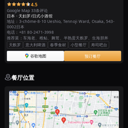
4.5
Google Map 33条评论
日本 ·
天妇罗/日式小酒馆
地址：
3-chōme-8-10 Ueshio, Tennoji Ward, Osaka, 543-
0002日本
电话：
+81 80-2471-3998
推荐菜：
车海老、稚鲇、舞茸、半熟蛋天麩罗、生海胆丼
天麩罗
意大利啤酒
春季食材
小型餐厅
寿司吧台
谷歌地图
预订餐厅
餐厅位置