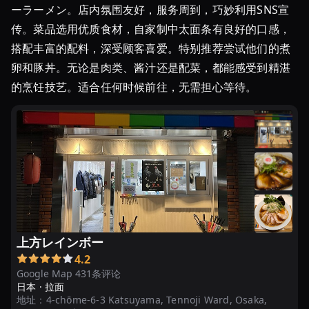
ーラーメン。店内氛围友好，服务周到，巧妙利用SNS宣
传。菜品选用优质食材，自家制中太面条有良好的口感，
搭配丰富的配料，深受顾客喜爱。特别推荐尝试他们的煮
卵和豚丼。无论是肉类、酱汁还是配菜，都能感受到精湛
的烹饪技艺。适合任何时候前往，无需担心等待。
上方レインボー
4.2
Google Map 431条评论
日本 ·
拉面
地址：
4-chōme-6-3 Katsuyama, Tennoji Ward, Osaka,