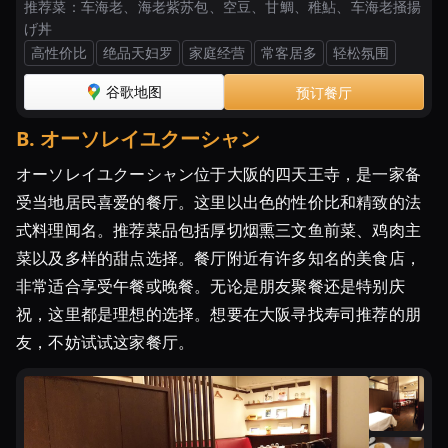
ー
推荐菜：
车海老、海老紫苏包、空豆、甘鯛、稚鮎、车海老掻揚
げ丼
キ
高性价比
绝品天妇罗
家庭经营
常客居多
轻松氛围
バ
イ
谷歌地图
预订餐厅
キ
ン
B
.
オーソレイユクーシャン
グ
オーソレイユクーシャン位于大阪的四天王寺，是一家备
が
楽
受当地居民喜爱的餐厅。这里以出色的性价比和精致的法
し
式料理闻名。推荐菜品包括厚切烟熏三文鱼前菜、鸡肉主
め
菜以及多样的甜点选择。餐厅附近有许多知名的美食店，
る
非常适合享受午餐或晚餐。无论是朋友聚餐还是特别庆
お
祝，这里都是理想的选择。想要在大阪寻找寿司推荐的朋
す
友，不妨试试这家餐厅。
す
め
レ
ス
ト