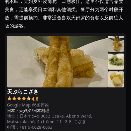
的本味，天妇罗外皮薄脆，口感极佳。这里不仅适合品尝
の
人
美食，还能享受日本酒和其他酒类。餐厅分为两个时段开
気
放，需提前预约。非常适合喜欢天妇罗的食客以及前往大
お
阪的游客。
寿
司！
美
味
し
く
っ
て
感
天ぷらこざき
動…
4.6
福
Google Map 66条评论
日本 ·
天妇罗/日本料理
岡
地址：
日本〒545-0053 Osaka, Abeno Ward,
の
Matsuzakichō, 4-chōme−11−３８ こざき
ケ
电话：
+81 6-6628-0063