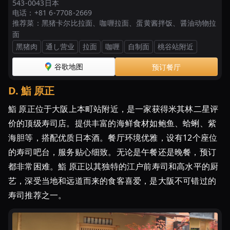
543-0043日本
电话：
+81 6-7708-2669
推荐菜：
黑猪卡尔比拉面、咖喱拉面、蛋黄酱拌饭、醤油动物拉
面
黑猪肉
通し营业
拉面
咖喱
自制面
桃谷站附近
谷歌地图
预订餐厅
D
.
鮨 原正
鮨 原正位于大阪上本町站附近，是一家获得米其林二星评
价的顶级寿司店。提供丰富的海鲜食材如鲍鱼、蛤蜊、紫
海胆等，搭配优质日本酒。餐厅环境优雅，设有12个座位
的寿司吧台，服务贴心细致。无论是午餐还是晚餐，预订
都非常困难。鮨 原正以其独特的江户前寿司和高水平的厨
艺，深受当地和远道而来的食客喜爱，是大阪不可错过的
寿司推荐之一。