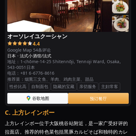
ラ
ン
ト
ッ
プ
オーソレイユクーシャン
12
4.4
Google Map 54条评论
日本 ·
法式小酒馆/法式
地址：
1-chōme-14-25 Shitennōji, Tennoji Ward, Osaka,
543-0051日本
电话：
+81 6-6776-8616
推荐菜：
烟熏三文鱼、羊肉、鸡肉主菜、甜品
性价比高
自制面包
隐藏的宝藏
亲切服务
主妇常客
谷歌地图
预订餐厅
C
.
上方レインボー
上方レインボー位于大阪桃谷站附近，是一家广受好评的
拉面店。推荐的特色菜包括黑豚カルビそば和独特的カレ