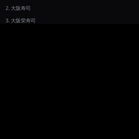
2
.
大阪寿司
3
.
大阪荣寿司
4
.
大阪米其林寿司
5
.
大阪高级寿司
6
.
大阪便宜寿司
7
.
寿司自助餐大阪
8
.
大阪寿司梅田推荐
9
.
大阪海鲜居酒屋
LavieTaste.ai © 2024
合作推广
服务条款
隐私政策
Cookie