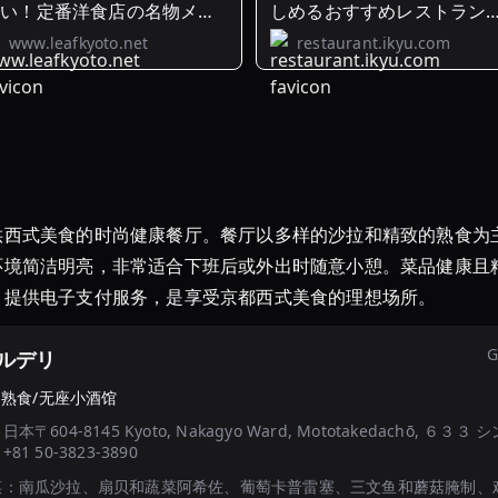
ない！定番洋食店の名物メニ
しめるおすすめレストラン
ー ...
ップ12
www.leafkyoto.net
restaurant.ikyu.com
供西式美食的时尚健康餐厅。餐厅以多样的沙拉和精致的熟食为
环境简洁明亮，非常适合下班后或外出时随意小憩。菜品健康且
。提供电子支付服务，是享受京都西式美食的理想场所。
G
ルデリ
·
熟食/无座小酒馆
：
日本〒604-8145 Kyoto, Nakagyo Ward, Mototakedachō, ６
：
+81 50-3823-3890
菜：
南瓜沙拉、扇贝和蔬菜阿希佐、葡萄卡普雷塞、三文鱼和蘑菇腌制、