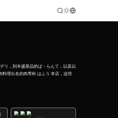
デリ，到丰盛菜品的ぱ・らんて，以及以
料理出名的肉専科 はふう 本店，这些
楽