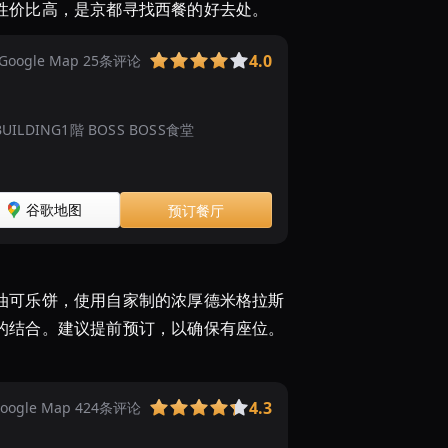
性价比高，是京都寻找西餐的好去处。
の
若
4.0
Google Map 25条评论
手
ド
ラ
９ BUILDING1階 BOSS BOSS食堂
イ
バ
ー
谷歌地图
预订餐厅
が
...
京
都
油可乐饼，使用自家制的浓厚德米格拉斯
市
的结合。建议提前预订，以确保有座位。
の
洋
食
全
4.3
oogle Map 424条评论
般