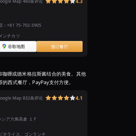
4.3
oogle Map 460条评论
话：
+81 75-702-3905
メンチカツ
谷歌地图
预订餐厅
排和咖喱或德米格拉斯酱结合的美食。其他
西式餐厅，PayPay支付方便。
4.1
oogle Map 832条评论
９ プラネシア六角高倉 １Ｆ
ピネライス、ゴンランチ