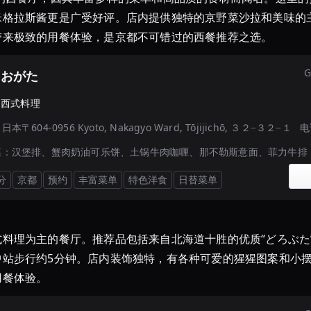
米格拉斯酱更是广受好评。店内提供独特的京野菜沙拉和美味的
带来极致的用餐体验，是京都不可错过的西餐推荐之选。
G
 おがた
·
西式料理
：
日本〒604-0956 Kyoto, Nakagyo Ward, Tōjijichō, ３２−３２−１
电
菜：
汉堡排、蟹肉奶油可乐饼、土锅牛肉咖喱、那不勒斯意面、菲力牛排
分
京都
预约
丰富菜单
特色洋食
日替菜单
料理为主的餐厅。推荐品包括来自北海道十胜的优质“どろぶた
中站步行约5分钟。店内装饰独特，有各种可爱的猩猩图案和小
用餐体验。