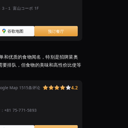
ラ
ō, ４３−１ 富山コーポ 1F
ン
キ
ン
グ
谷歌地图
预订餐厅
TOP10
菜单和优质的食物闻名，特别是招牌菜奥
需要排队，但食物的美味和高性价比使等
4.2
ogle Map 1515条评论
话：
+81 75-771-5893