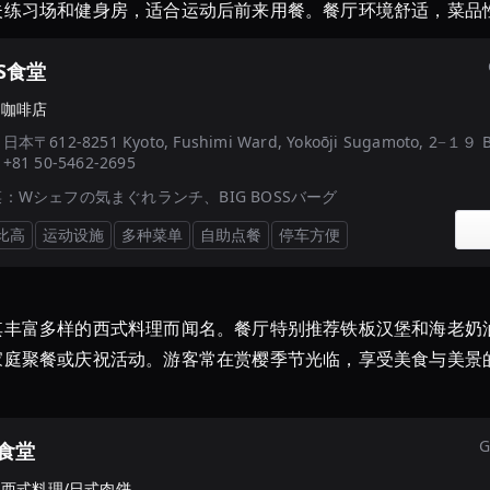
夫练习场和健身房，适合运动后前来用餐。餐厅环境舒适，菜品
SS食堂
·
咖啡店
：
日本〒612-8251 Kyoto, Fushimi Ward, Yokoōji Sugamoto, 2−１
：
+81 50-5462-2695
菜：
Wシェフの気まぐれランチ、BIG BOSSバーグ
比高
运动设施
多种菜单
自助点餐
停车方便
其丰富多样的西式料理而闻名。餐厅特别推荐铁板汉堡和海老奶
家庭聚餐或庆祝活动。游客常在赏樱季节光临，享受美食与美景
G
食堂
·
西式料理/日式肉饼