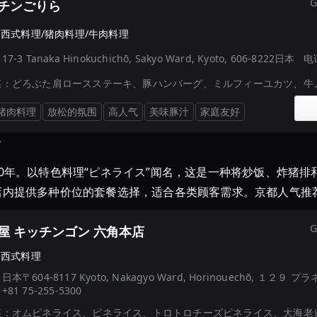
G
チンごりら
·
西式料理/猪肉料理/牛肉料理
：
17-3 Tanaka Hinokuchichō, Sakyo Ward, Kyoto, 606-8222日本
电
菜：
どろぶた肩ロースステーキ、豚ハンバーグ、ミルフィーユカツ、牛
猪肉料理
放松的氛围
高人气
美味豚汁
家庭友好
店
0年。以特色料理“ピネライス”闻名，这是一种将炒饭、炸猪
内提供多种价位的套餐选择，适合各类顾客需求。京都人气推荐的
G
屋 キッチンゴン 六角本店
·
西式料理
：
日本〒604-8117 Kyoto, Nakagyo Ward, Horinouechō, １２
：
+81 75-255-5300
菜：
オムピネライス、ピネライス、トロトロチーズピネライス、大海老