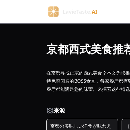
LavieTaste
.AI
京都西式美食推
在京都寻找正宗的西式美食？本文为您推
特色菜闻名的BOSS食堂，每家餐厅都
餐厅都能满足您的味蕾。来探索这些精选
来源
京都の美味しい洋食が味わえ
［