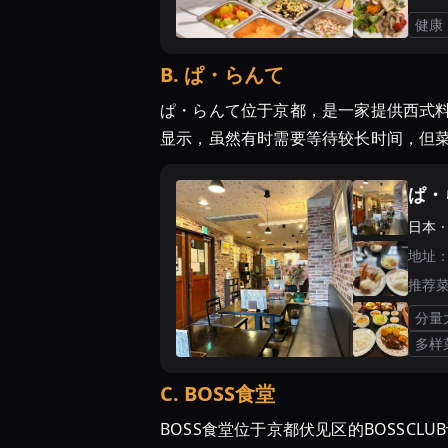
健康
B
.
ぱ・らんて
ぱ・らんて位于京都，是一家提供西式
显示，虽然有时需要等待较长时间，但
ぱ・
日本 
地址
推荐
分量
多样
C
.
BOSS食堂
BOSS食堂位于京都伏见区的BOSSCL