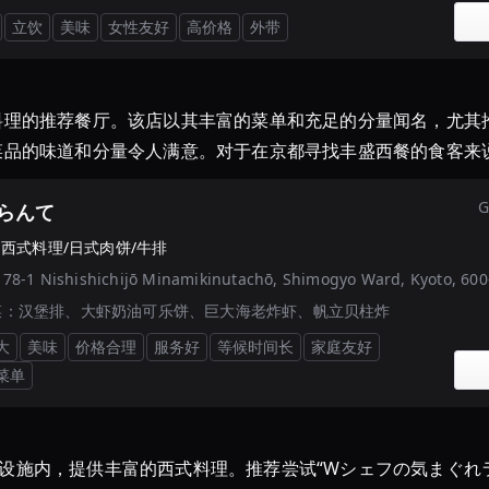
立饮
美味
女性友好
高价格
外带
料理的推荐餐厅。该店以其丰富的菜单和充足的分量闻名，尤其
菜品的味道和分量令人满意。对于在京都寻找丰盛西餐的食客来
G
らんて
·
西式料理/日式肉饼/牛排
：
78-1 Nishishichijō Minamikinutachō, Shimogyo Ward, Kyoto, 6
菜：
汉堡排、大虾奶油可乐饼、巨大海老炸虾、帆立贝柱炸
大
美味
价格合理
服务好
等候时间长
家庭友好
菜单
UB设施内，提供丰富的西式料理。推荐尝试“Wシェフの気まぐれラン