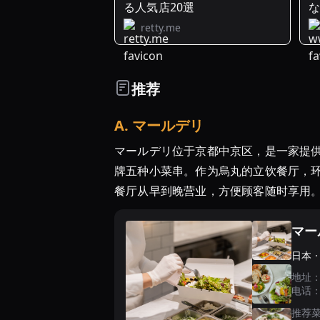
る人気店20選
ュ
retty.me
推荐
A
.
マールデリ
マールデリ位于京都中京区，是一家提
牌五种小菜串。作为烏丸的立饮餐厅，
餐厅从早到晚营业，方便顾客随时享用
マー
日本 
地址
电话
推荐