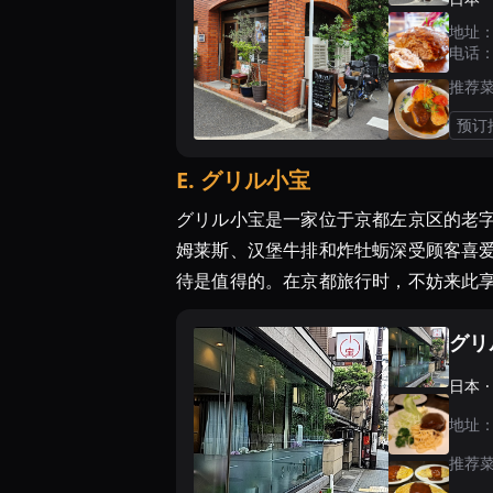
地址
电话
推荐
预订
E
.
グリル小宝
グリル小宝是一家位于京都左京区的老字
姆莱斯、汉堡牛排和炸牡蛎深受顾客喜
待是值得的。在京都旅行时，不妨来此
グリ
日本 
地址
推荐