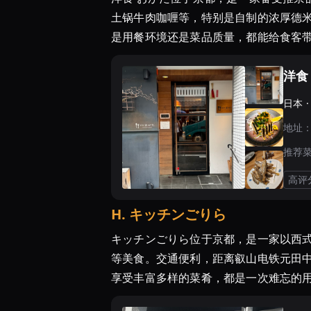
土锅牛肉咖喱等，特别是自制的浓厚德
是用餐环境还是菜品质量，都能给食客
洋食
日本 
地址
推荐
高评
H
.
キッチンごりら
キッチンごりら位于京都，是一家以西式
等美食。交通便利，距离叡山电铁元田
享受丰富多样的菜肴，都是一次难忘的