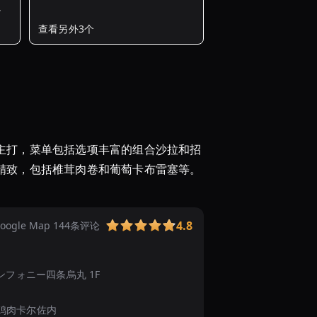
ト
京
查看另外3个
都
で
絶
対
お
す
す
主打，菜单包括选项丰富的组合沙拉和招
め
精致，包括椎茸肉卷和葡萄卡布雷塞等。
の
洋
食
店
4.8
oogle Map 144条评论
ラ
ン
キ
３３ シンフォニー四条烏丸 1F
ン
グ
鸡肉卡尔佐内