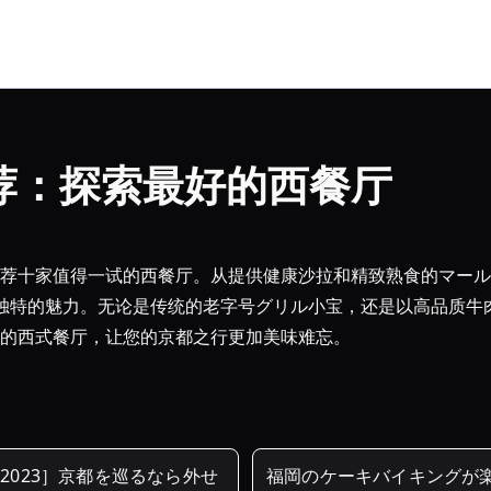
荐：探索最好的西餐厅
荐十家值得一试的西餐厅。从提供健康沙拉和精致熟食的マール
有独特的魅力。无论是传统的老字号グリル小宝，还是以高品质牛肉
的西式餐厅，让您的京都之行更加美味难忘。
2023］京都を巡るなら外せ
福岡のケーキバイキングが