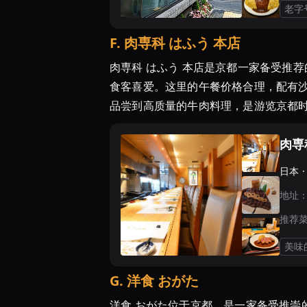
老字
F
.
肉専科 はふう 本店
肉専科 はふう 本店是京都一家备受推
食客喜爱。这里的午餐价格合理，配有
品尝到高质量的牛肉料理，是游览京都
肉専
日本 
地址
推荐
美味
G
.
洋食 おがた
洋食 おがた位于京都，是一家备受推