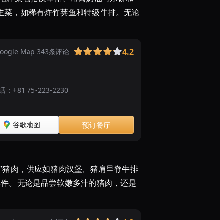
主菜，如稀有炸竹荚鱼和特级牛排。无论
4.2
oogle Map 343条评论
话：
+81 75-223-2230
谷歌地图
预订餐厅
”猪肉，供应如猪肉汉堡、猪肩里脊牛排
摆件。无论是品尝软嫩多汁的猪肉，还是