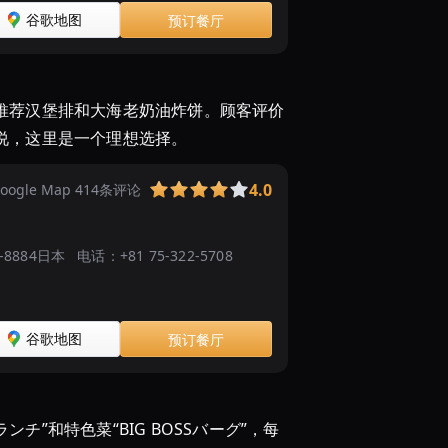
TOP17！
谷歌地图
预订餐厅
老
舗
か
ら
推荐汉堡排和大海老奶油炸饼。顾客评价
...
说，这里是一个理想选择。
京
都
4.0
oogle Map 414条评论
の
お
す
00-8884日本
电话：
+81 75-322-5708
す
め
「洋
谷歌地图
预订餐厅
食
店」
13
選！
チ”和特色菜“BIG BOSSバーグ”，每
MK