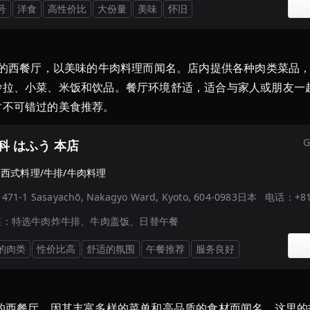
号
洋食
高性价比
大份量
美味
怀旧
荐的西餐厅，以美味的牛肉料理而闻名。店内提供各种肉类菜品
沙拉、小菜、米饭和饮品。餐厅环境舒适，适合与家人或朋友一
时不可错过的美食推荐。
G
科 はふう 本店
·
西式料理/牛排/牛肉料理
：
471-1 Sasayachō, Nakagyo Ward, Kyoto, 604-0983日本
电话：
+8
菜：
特选牛肉炸牛排、牛肉盖饭、日替午餐
的肉类
性价比高
舒适的氛围
午餐推荐
服务良好
崇的西餐厅，因其丰富多样的菜单和高品质的食材而闻名。这里