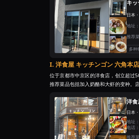
キッ
日本 
地址
推荐
多种
I
.
洋食屋 キッチンゴン 六角本
位于京都市中京区的洋食店，创立超过5
推荐菜品包括加入奶酪和大虾的变种。店
洋食
日本 
地址
电话
推荐