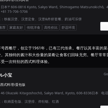
：
日本〒606-0816 Kyoto, Sakyo Ward, Shimogamo Matsunokich
：
+81 75-706-5706
菜：
铁板汉堡、汉堡定食、汉堡&炸虾套餐、奶油可乐饼
推荐
家庭友好
传统洋食
高性价比
舒适环境
号西餐厅，创立于1961年，已有三代传承。餐厅以其丰富的
爱。其独特的酱汁和大份量的菜肴让食客们回味无穷。餐厅常常
享受一次特别的西式料理体验。
Go
ル小宝
·
西式料理/蛋包饭
：
46 Okazaki Kitagoshochō, Sakyo Ward, Kyoto, 606-8336日本
电
菜：
欧姆蛋包饭、汉堡排、炸牡蛎、红酒