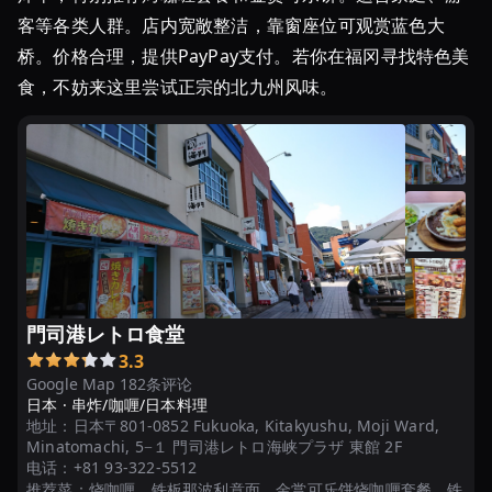
客等各类人群。店内宽敞整洁，靠窗座位可观赏蓝色大
桥。价格合理，提供PayPay支付。若你在福冈寻找特色美
食，不妨来这里尝试正宗的北九州风味。
門司港レトロ食堂
3.3
Google Map 182条评论
日本 ·
串炸/咖喱/日本料理
地址：
日本〒801-0852 Fukuoka, Kitakyushu, Moji Ward,
Minatomachi, 5−１ 門司港レトロ海峡プラザ 東館 2F
电话：
+81 93-322-5512
推荐菜：
烧咖喱、铁板那波利意面、金赏可乐饼烧咖喱套餐、铁