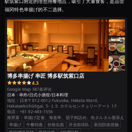
す
駅筑紫口附近的理想用餐地点，吸引了大量食客，是品尝
す
福冈特色串揚げ的不二选择。
め
の
グ
ル
メ
人
気
店
|
博多串揚げ 串匠 博多駅筑紫口店
ヒ
4.3
ト
Google Map 387条评论
サ
日本 ·
串炸/日式小酒馆/日本料理
ラ
地址：
日本〒812-0012 Fukuoka, Hakata Ward,
Hakataekichūōgai, 5−１５ ホテルセンチュリーアート 1Ｆ
福
电话：
+81 92-483-1556
推荐菜：
串揚げ定食、海老串、茄子肉詰め、魚タルタル葱添え
岡
串揚げ
午餐特惠
价格实惠
开业前排队
新冠防疫措施
で