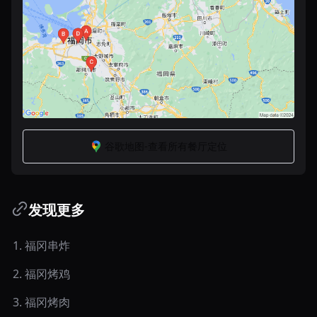
谷歌地图-查看所有餐厅定位
发现更多
1
.
福冈串炸
2
.
福冈烤鸡
3
.
福冈烤肉