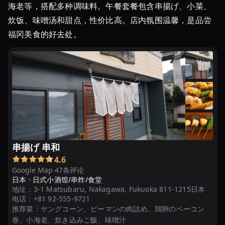
海老等，搭配多种调味料。午餐套餐包含串揚げ、小菜、
炊饭、味噌汤和甜点，性价比高。店内氛围温馨，是品尝
福冈美食的好去处。
串揚げ 串和
4.6
Google Map 47条评论
日本 ·
日式小酒馆/串炸/食堂
地址：
3-1 Matsubaru, Nakagawa, Fukuoka 811-1215日本
电话：
+81 92-555-9721
推荐菜：
ヤングコーン、ピーマンの肉詰め、鶉卵のベーコン
巻、小海老、炊き込みご飯、味噌汁