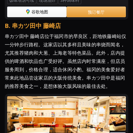
饭味增汤可续
现场油炸
3种调味料
「串
か
谷歌地图
预订餐厅
つ」
の
B
.
串カツ田中 藤崎店
あ
串カツ田中 藤崎店位于福冈市的早良区，距地铁藤崎站仅
る
居
一分钟步行路程。这家店以其多样且美味的串烧而闻名，
酒
尤其推荐猪肉和大葱、上海老等特色菜品。此外，店内提
屋
供的啤酒和饮品也广受好评。虽然店内时常满座，但店员
の
服务周到，价格合理，适合休闲小酌。福冈的美食爱好者
お
常来此地品尝这家店的大阪传统美食。串カツ田中是福冈
店
的推荐美食之一，是想体验大阪风味的最佳去处。
-
ホ
ッ
ト
ペ
ッ
パ