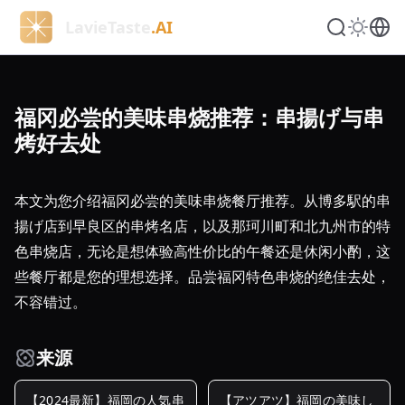
LavieTaste
.AI
福冈必尝的美味串烧推荐：串揚げ与串
烤好去处
本文为您介绍福冈必尝的美味串烧餐厅推荐。从博多駅的串
揚げ店到早良区的串烤名店，以及那珂川町和北九州市的特
色串烧店，无论是想体验高性价比的午餐还是休闲小酌，这
些餐厅都是您的理想选择。品尝福冈特色串烧的绝佳去处，
不容错过。
来源
【2024最新】福岡の人気串
【アツアツ】福岡の美味し