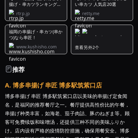
揚げ・串カツランキング
い串カツ 人気店20選
TOP30
rtrp.jp
retty.me
福岡の串揚げ・串カツ(串か
つ)なら串匠！
www.kushisho.com
查看另外2个
福
岡
県
推荐
の
串
A
.
博多串揚げ 串匠 博多駅筑紫口店
揚
げ・
博多串揚げ 串匠 博多駅筑紫口店以美味的串揚げ定食闻
串
名，是福冈的推荐餐厅之一。餐厅提供高性价比的午餐，
カ
串揚げ种类丰富，如海老、茄子肉詰、豚のねぎま等。顾
ツ
客可免费续饭和味噌汤，还提供三种不同的美味ふりか
が
け。店内设有严格的疫情防控措施，确保用餐安全。博多
お