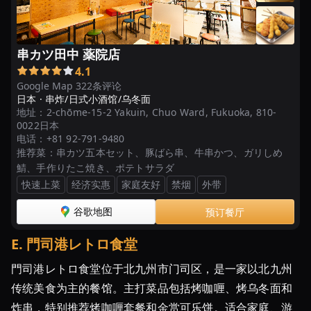
串カツ田中 薬院店
4.1
Google Map 322条评论
日本 ·
串炸/日式小酒馆/乌冬面
地址：
2-chōme-15-2 Yakuin, Chuo Ward, Fukuoka, 810-
0022日本
电话：
+81 92-791-9480
推荐菜：
串カツ五本セット、豚ばら串、牛串かつ、ガリしめ
鯖、手作りたこ焼き、ポテトサラダ
快速上菜
经济实惠
家庭友好
禁烟
外带
谷歌地图
预订餐厅
E
.
門司港レトロ食堂
門司港レトロ食堂位于北九州市门司区，是一家以北九州
传统美食为主的餐馆。主打菜品包括烤咖喱、烤乌冬面和
炸串，特别推荐烤咖喱套餐和金赏可乐饼。适合家庭、游