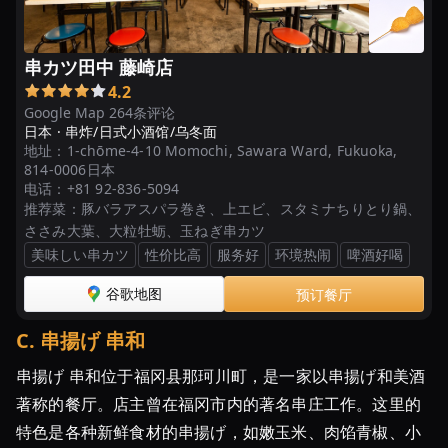
ー
グ
ル
串カツ田中 藤崎店
メ
4.2
Google Map 264条评论
日本 ·
串炸/日式小酒馆/乌冬面
地址：
1-chōme-4-10 Momochi, Sawara Ward, Fukuoka,
814-0006日本
电话：
+81 92-836-5094
推荐菜：
豚バラアスパラ巻き、上エビ、スタミナちりとり鍋、
ささみ大葉、大粒牡蛎、玉ねぎ串カツ
美味しい串カツ
性价比高
服务好
环境热闹
啤酒好喝
谷歌地图
预订餐厅
C
.
串揚げ 串和
串揚げ 串和位于福冈县那珂川町，是一家以串揚げ和美酒
著称的餐厅。店主曾在福冈市内的著名串庄工作。这里的
特色是各种新鲜食材的串揚げ，如嫩玉米、肉馅青椒、小