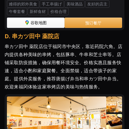
难得的郊外美食
手工串揚げ
美味酒品
友好的店主
午餐套餐
新鲜食材
价格合理
谷歌地图
预订餐厅
D
.
串カツ田中 薬院店
串カツ田中 薬院店位于福冈市中央区，靠近药院六角。店
内提供各种美味的串烤，包括豚串、牛串和芝士串等。店
铺采取防疫措施，确保用餐环境安全。价格实惠且服务快
速，适合小酌和家庭聚餐。全面禁烟，适合带孩子的家
庭。提供外卖服务，推荐唐揚げ弁当和串カツ田中弁当。
欢迎来福冈体验这家串烤店的美味与热情服务。