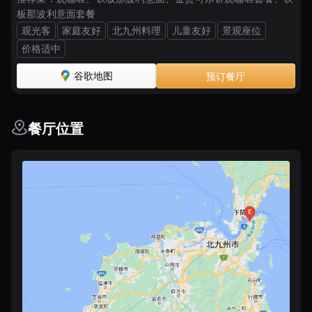
板那波利意面套餐
观光客
家庭友好
北九州料理
儿童友好
景观座位
价格适中
谷歌地图
预订餐厅
餐厅位置