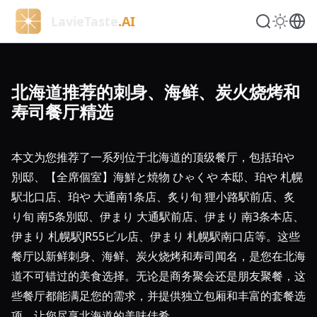
LavieTaste
.AI
北海道推荐的刺身、海鲜、炭火烧烤和
寿司餐厅精选
本文为您推荐了一系列位于北海道的顶级餐厅，包括珀や
別邸、【全席個室】海鮮と焼物 ひゃくや 本邸、珀や 札幌
駅北口店、珀や 大通南1条店、炙り旬 狸小路駅前店、炙
り旬 南5条別邸、伊まり 大通駅前店、伊まり 南3条本店、
伊まり 札幌駅JR55ビル店、伊まり 札幌駅南口店等。这些
餐厅以新鲜刺身、海鲜、炭火烧烤和寿司闻名，是您在北海
道不可错过的美食选择。无论是商务聚会还是朋友聚餐，这
些餐厅都能满足您的需求，并提供独立包厢和丰富的套餐选
项，让您尽享北海道的美味佳肴。