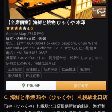
【全席個室】海鮮と焼物 ひゃくや 本邸
4.0
Google Map 274条评论
日本 ·
烤鸡串/日式小酒馆
地址：
日本〒064-0804 Hokkaido, Sapporo, Chuo Ward,
Minami 4 Jōnishi, 4-chōme−12−１ すずらんビル別館3F
电话：
+81 50-5485-0837
推荐菜：
本マグロ中トロ、刺身盛合せ、松阪牛しゃぶしゃぶ、
伊勢エビの炙り、海鮮塩焼そば
全席個室
高性价比
新鲜刺身
饮品快速
吸烟可
亲切服务
环境优雅
谷歌地图
预订餐厅
C
.
海鮮と串焼 珀や（ひゃくや） 札幌駅北口店
珀や（ひゃくや）札幌駅北口店提供新鲜的刺身、海鲜和