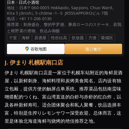
日本 ·
日式小酒馆
地址：
日本〒060-0005 Hokkaido, Sapporo, Chuo Ward,
Kita 5 Jōnishi, 5-chōme−1−５ JR55SAPPOROビル 7階
电话：
+81 11-206-0130
推荐菜：
刺身盛合、蟹的甲罗烧、豚肩ロースのステーキ、若鶏
と根野菜の煮物、炊込み御飯
个室
海鲜
居酒屋
性价比高
饮放题
方便
吸烟区
谷歌地图
预订餐厅
J
.
伊まり 札幌駅南口店
伊まり 札幌駅南口店是一家位于札幌车站附近的海鲜居酒
屋，以新鲜刺身、海鲜料理和炭烤美食闻名。店内设有独
立包厢，提供方便的触屏点单系统。推荐菜品包括南蛮味
噌搭配的つくね、富山湾直送的白虾与赤虾的红白炸，以
及各种新鲜寿司。适合团体聚会和私人聚餐，饮品选择丰
富，特别是生搾りレモンサワー深受欢迎。总体而言，这
里是体验北海道海鲜与烧烤的绝佳推荐之地。