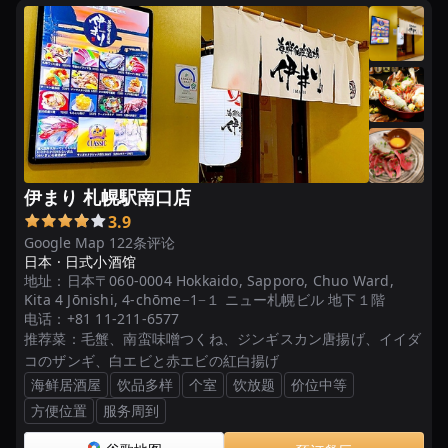
伊まり 札幌駅南口店
3.9
Google Map 122条评论
日本 ·
日式小酒馆
地址：
日本〒060-0004 Hokkaido, Sapporo, Chuo Ward,
Kita 4 Jōnishi, 4-chōme−1−１ ニュー札幌ビル 地下１階
电话：
+81 11-211-6577
推荐菜：
毛蟹、南蛮味噌つくね、ジンギスカン唐揚げ、イイダ
コのザンギ、白エビと赤エビの紅白揚げ
海鲜居酒屋
饮品多样
个室
饮放题
价位中等
方便位置
服务周到