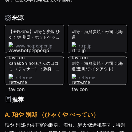
来源
【全席個室】刺身と炭焼 ひ
刺身・海鮮炭焼・寿司 北海
ゃくや 別邸 - ホットペッパ
道
ーグルメ
www.hotpepper.jp
rtrp.jp
Kanak Shinoraさんの口コ
刺身・海鮮炭焼・寿司 北海
ミ （ディナー）：刺身・海
道(豊川/テイクアウト)
鮮炭焼・寿司 ...
retty.me
retty.me
推荐
A
.
珀や 別邸 （ひゃくや べってい）
珀や 別邸提供丰富的刺身、海鲜、炭火烧烤和寿司，特别