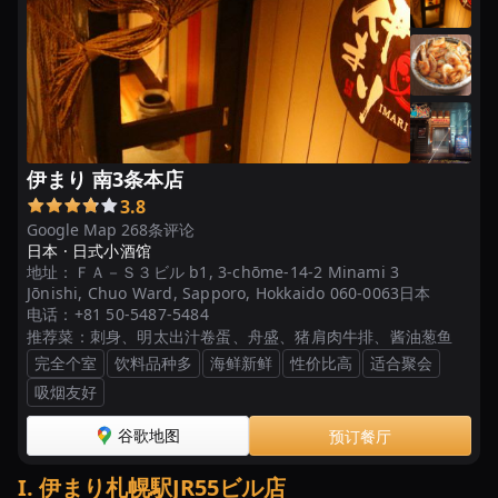
伊まり 南3条本店
3.8
Google Map 268条评论
日本 ·
日式小酒馆
地址：
ＦＡ－Ｓ３ビル b1, 3-chōme-14-2 Minami 3
Jōnishi, Chuo Ward, Sapporo, Hokkaido 060-0063日本
电话：
+81 50-5487-5484
推荐菜：
刺身、明太出汁卷蛋、舟盛、猪肩肉牛排、酱油葱鱼
完全个室
饮料品种多
海鲜新鲜
性价比高
适合聚会
吸烟友好
谷歌地图
预订餐厅
I
.
伊まり札幌駅JR55ビル店