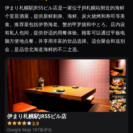
伊まり札幌駅JR55ビル店是一家位于JR札幌站附近的海鲜
个室居酒屋，提供新鲜刺身、海鲜、炭火烧烤和寿司等美
食。推荐菜包括伊势海老、蟹的甲罗烧和中とろ。店内设
有私人包间，提供舒适的用餐体验。顾客可以通过平板电
脑方便地点餐，并享用丰富的饮品选择。适合聚会和送别
会，是品尝北海道海鲜的不二之选。
伊まり札幌駅JR55ビル店
3.9
Google Map 187条评论