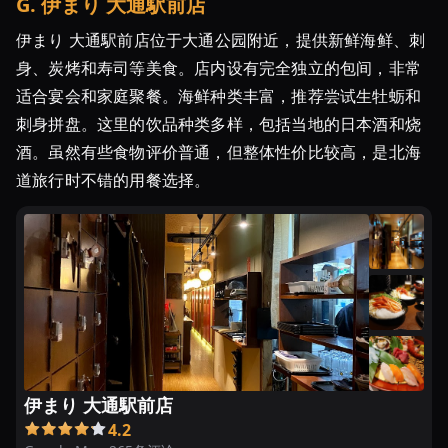
G
.
伊まり 大通駅前店
伊まり 大通駅前店位于大通公园附近，提供新鲜海鲜、刺
身、炭烤和寿司等美食。店内设有完全独立的包间，非常
适合宴会和家庭聚餐。海鲜种类丰富，推荐尝试生牡蛎和
刺身拼盘。这里的饮品种类多样，包括当地的日本酒和烧
酒。虽然有些食物评价普通，但整体性价比较高，是北海
道旅行时不错的用餐选择。
伊まり 大通駅前店
4.2