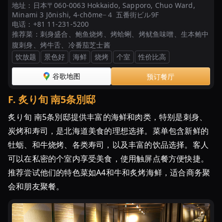
地址：
日本〒060-0063 Hokkaido, Sapporo, Chuo Ward,
Minami 3 Jōnishi, 4-chōme−４ 五番街ビル9F
电话：
+81 11-231-5200
推荐菜：
刺身盛合、鲍鱼烧烤、烤蛤蜊、烤鱿鱼味噌、生本鲔中
腹刺身、烤牛舌、冷番茄芝士酱
饮放题
景色好
海鲜
烧烤
个室
性价比高
谷歌地图
预订餐厅
F
.
炙り旬 南5条別邸
炙り旬 南5条別邸提供丰富的海鲜和肉类，特别是刺身、
炭烤和寿司，是北海道美食的理想选择。菜单包含新鲜的
牡蛎、和牛烧烤、各类寿司，以及丰富的饮品选择。客人
可以在私密的个室内享受美食，使用触屏点餐方便快捷。
推荐尝试他们的特色菜如A4和牛和炙烤海鲜，适合商务聚
会和朋友聚餐。