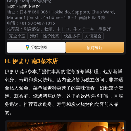
Google Map 265条评论
日本 ·
日式小酒馆
地址：
日本〒060-0061 Hokkaido, Sapporo, Chuo Ward,
Minami 1 Jōnishi, 4-chōme−１６−１ 南舘ビル ３階
电话：
+81 50-5487-1815
推荐菜：
刺身盛合、牡蛎、中トロ、牛ステーキ、串揚げ
完全个室
海鲜
性价比高
饮品多样
方便聚会
谷歌地图
预订餐厅
H
.
伊まり 南3条本店
伊まり 南3条本店提供丰富的北海道海鲜料理，包括新鲜
刺身、寿司和炭火烧烤。店内全席皆为独立包间，非常适
合私人聚会。菜单涵盖种类繁多的美味佳肴，如长茄子浸
泡、蒜香虾、烧烤猪肩肉等。这里的饮品选择丰富，且服
务迅速。推荐喜欢刺身、寿司和炭火烧烤的食客前来品
尝。