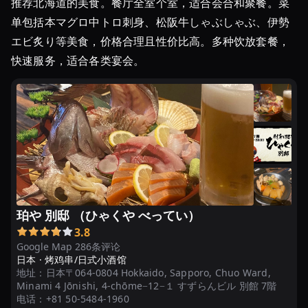
推荐北海道的美食。餐厅全室个室，适合会合和聚餐。菜
单包括本マグロ中トロ刺身、松阪牛しゃぶしゃぶ、伊勢
エビ炙り等美食，价格合理且性价比高。多种饮放套餐，
快速服务，适合各类宴会。
珀や 別邸 （ひゃくや べってい）
3.8
Google Map 286条评论
日本 ·
烤鸡串/日式小酒馆
地址：
日本〒064-0804 Hokkaido, Sapporo, Chuo Ward,
Minami 4 Jōnishi, 4-chōme−12−１ すずらんビル 別館 7階
电话：
+81 50-5484-1960