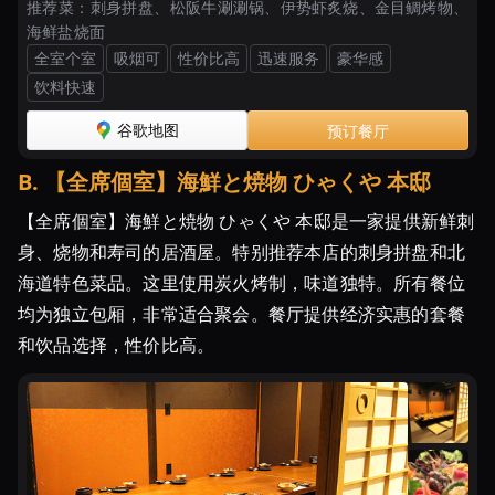
推荐菜：
刺身拼盘、松阪牛涮涮锅、伊势虾炙烧、金目鲷烤物、
海鲜盐烧面
全室个室
吸烟可
性价比高
迅速服务
豪华感
饮料快速
谷歌地图
预订餐厅
B
.
【全席個室】海鮮と焼物 ひゃくや 本邸
【全席個室】海鮮と焼物 ひゃくや 本邸是一家提供新鲜刺
身、烧物和寿司的居酒屋。特别推荐本店的刺身拼盘和北
海道特色菜品。这里使用炭火烤制，味道独特。所有餐位
均为独立包厢，非常适合聚会。餐厅提供经济实惠的套餐
和饮品选择，性价比高。