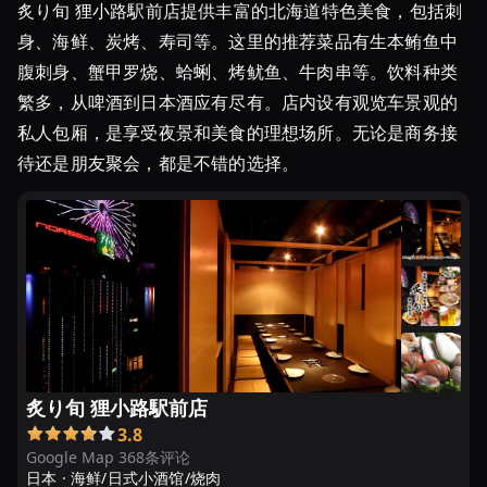
炙り旬 狸小路駅前店提供丰富的北海道特色美食，包括刺
身、海鲜、炭烤、寿司等。这里的推荐菜品有生本鲔鱼中
腹刺身、蟹甲罗烧、蛤蜊、烤鱿鱼、牛肉串等。饮料种类
繁多，从啤酒到日本酒应有尽有。店内设有观览车景观的
私人包厢，是享受夜景和美食的理想场所。无论是商务接
待还是朋友聚会，都是不错的选择。
炙り旬 狸小路駅前店
3.8
Google Map 368条评论
日本 ·
海鲜/日式小酒馆/烧肉