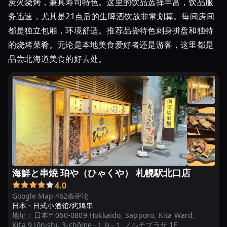
炭火烧烤，兼具寿司特色。这里的饮品选择丰富，饮品服
务迅速，尤其是21点后的生啤酒饮放非常划算。每间房间
都是独立包厢，环境舒适。推荐品尝特色刺身拼盘和独特
的烧烤菜肴。无论是本地美食爱好者还是游客，这里都是
品尝北海道美食的好去处。
海鮮と串焼 珀や（ひゃくや） 札幌駅北口店
4.0
Google Map 462条评论
日本 ·
日式小酒馆/烤鸡串
地址：
日本〒060-0809 Hokkaido, Sapporo, Kita Ward,
Kita 9 Jōnishi, 3-chōme−１９−１ ノルテプラザ 1F