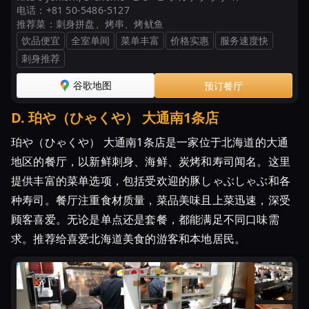
电话：
+81 50-5486-5127
推荐菜：
刺身拼盘、烤串、烤鱿鱼
饮品便宜
全室单间
菜单丰富
价格实惠
服务速度快
刺身推荐
谷歌地图
预订餐厅
D
.
珀や（ひゃくや） 大通南1条店
珀や（ひゃくや） 大通南1条店是一家位于北海道的大通
地区的餐厅，以新鲜刺身、海鲜、炭烤和寿司闻名。这里
提供丰富的菜单选项，包括受欢迎的豚しゃぶしゃぶ和各
种寿司。餐厅注重食材质量，菜品美味且上菜迅速，深受
顾客喜爱。无论是单点还是套餐，都能满足不同口味需
求。推荐给喜爱北海道美食的游客和本地居民。