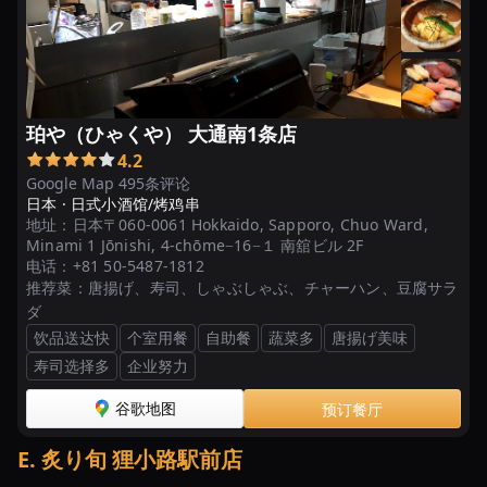
珀や（ひゃくや） 大通南1条店
4.2
Google Map 495条评论
日本 ·
日式小酒馆/烤鸡串
地址：
日本〒060-0061 Hokkaido, Sapporo, Chuo Ward,
Minami 1 Jōnishi, 4-chōme−16−１ 南舘ビル 2F
电话：
+81 50-5487-1812
推荐菜：
唐揚げ、寿司、しゃぶしゃぶ、チャーハン、豆腐サラ
ダ
饮品送达快
个室用餐
自助餐
蔬菜多
唐揚げ美味
寿司选择多
企业努力
谷歌地图
预订餐厅
E
.
炙り旬 狸小路駅前店