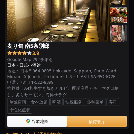
炙り旬 南5条別邸
3.9
Google Map 292条评论
日本 ·
日式小酒馆
地址：
日本〒064-0805 Hokkaido, Sapporo, Chuo Ward,
Minami 5 Jōnishi, 5-chōme−１３−１ ASIL SAPPORO2F
电话：
+81 11-522-8399
推荐菜：
A4和牛すき焼きカルビ、厚岸産貝カキ、マグロ刺
し、炙りサーモン、海鲜サラダ
单独房间
食べ放題
啤酒
快速服务
多种菜单
寿司
个性化点餐
谷歌地图
预订餐厅