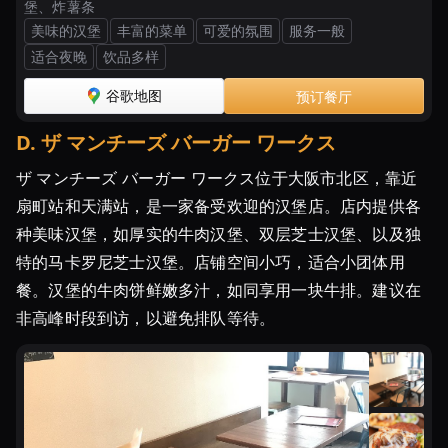
堡、炸薯条
美味的汉堡
丰富的菜单
可爱的氛围
服务一般
适合夜晚
饮品多样
谷歌地图
预订餐厅
D
.
ザ マンチーズ バーガー ワークス
ザ マンチーズ バーガー ワークス位于大阪市北区，靠近
扇町站和天满站，是一家备受欢迎的汉堡店。店内提供各
种美味汉堡，如厚实的牛肉汉堡、双层芝士汉堡、以及独
特的马卡罗尼芝士汉堡。店铺空间小巧，适合小团体用
餐。汉堡的牛肉饼鲜嫩多汁，如同享用一块牛排。建议在
非高峰时段到访，以避免排队等待。