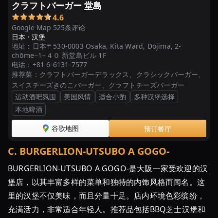
クラフトバーガー 堂島
の
4.6
...
Google Map 525条评论
日本 ·
汉堡
地址：
日本〒530-0003 Osaka, Kita Ward, Dōjima, 2-
chōme−1−４０ 新堂島ビル 1F
电话：
+81 6-6131-7577
推荐菜：
クラフトバーガーデラックス、クラシックバーガー、
スイスチーズきのこバーガー、クラフトチーズバーガー
运动酒吧氛围
美国风情
适合小酌
多种汉堡选择
本地啤酒
谷歌地图
预订餐厅
C
.
BURGERLION-UTSUBO A GOGO-
BURGERLION-UTSUBO A GOGO-是大阪一家受欢迎的汉
堡店，以其丰富多样的菜单和独特的内饰风格而闻名。这
里的汉堡不仅美味，而且分量十足。店内环境色彩缤纷，
充满活力，非常适合年轻人。推荐品包括BBQ芝士汉堡和