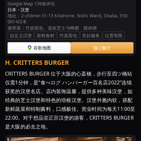
Google Map 139条评论
日本 ·
汉堡
地址：
2-chōme-15-13 Kitahorie, Nishi Ward, Osaka, 550-
0014日本
推荐菜：
竹炭面包、蓝纹芝士与蜂蜜、猪肉饼
自定义汉堡
新鲜食材
竹炭面包
良好服务
位置有限
谷歌地图
预订餐厅
H
.
CRITTERS BURGER
CRITTERS BURGER 位于大阪的心斎橋，步行至四ツ橋站
仅需1分钟，是“食べログ ハンバーガー百名店2022”连续
获奖的汉堡名店。店内装饰温馨，提供多种美味汉堡，如
经典的芝士汉堡和特色的培根汉堡。汉堡外脆内软，搭配
新鲜蔬菜和特制酱料，口感极佳。营业时间为每天11:00至
22:00。对于想品尝正宗汉堡的游客，CRITTERS BURGER
是大阪的必去之地。