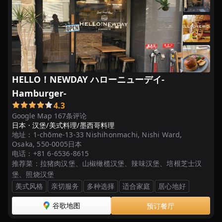
HELLO！NEWDAY ハローニューデイ-
Hamburger-
4.3
Google Map 167条评论
日本 ·
汉堡/美式料理/墨西哥料理
地址：
1-chōme-13-33 Nishihonmachi, Nishi Ward,
Osaka, 550-0005日本
电话：
+81 6-6536-8615
推荐菜：
拉猪肉汉堡、山椒橄榄汉堡、辣味汉堡、培根芝士汉
堡、照烧汉堡
美式风格
亲切服务
多种选择
适合家庭
居心地好
谷歌地图
预订餐厅