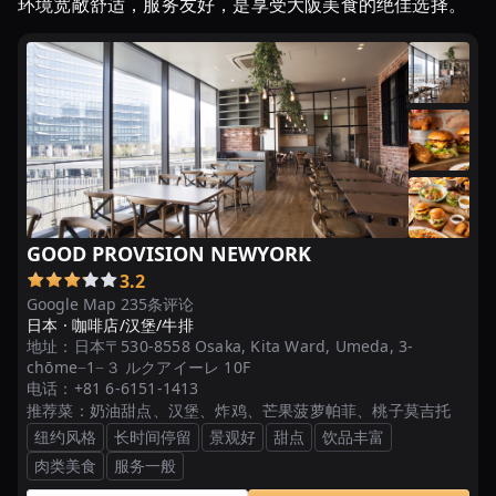
环境宽敞舒适，服务友好，是享受大阪美食的绝佳选择。
ー
ガ
ー
TOP10！
お
す
す
め
の
お
GOOD PROVISION NEWYORK
し
3.2
ゃ
Google Map 235条评论
れ
日本 ·
咖啡店/汉堡/牛排
地址：
日本〒530-8558 Osaka, Kita Ward, Umeda, 3-
...
chōme−1−３ ルクアイーレ 10F
电话：
+81 6-6151-1413
ハ
推荐菜：
奶油甜点、汉堡、炸鸡、芒果菠萝帕菲、桃子莫吉托
ン
纽约风格
长时间停留
景观好
甜点
饮品丰富
バ
肉类美食
服务一般
ー