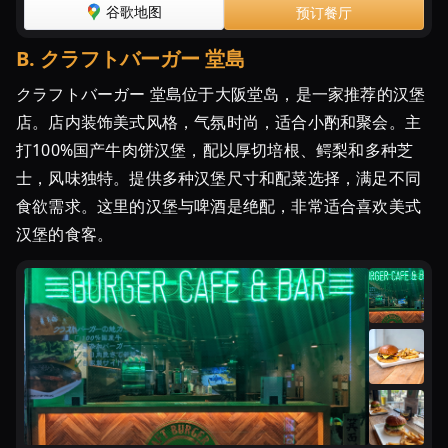
ガ
谷歌地图
预订餐厅
ー
｜
B
.
クラフトバーガー 堂島
オ
クラフトバーガー 堂島位于大阪堂岛，是一家推荐的汉堡
オ
店。店内装饰美式风格，气氛时尚，适合小酌和聚会。主
サ
打100%国产牛肉饼汉堡，配以厚切培根、鳄梨和多种芝
カ
マ
士，风味独特。提供多种汉堡尺寸和配菜选择，满足不同
ニ
食欲需求。这里的汉堡与啤酒是绝配，非常适合喜欢美式
ア
汉堡的食客。
｜
Osaka
Metro
が
届
け
る
大
阪