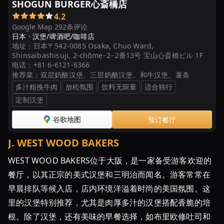
SHOGUN BURGER心斎橋店
4.2
Google Map 292条评论
日本 ·
汉堡/啤酒吧/咖啡店
地址：
日本〒542-0085 Osaka, Chuo Ward,
Shinsaibashisuji, 2-chōme−2−2番13号 宝山心斎橋ビル 1F
电话：
+81 6-6121-6366
推荐菜：
双层奶酪汉堡、三层奶酪汉堡、和牛汉堡、薯条
多汁粗挽牛肉
放松氛围
饮料无限量
适合独行
定制汉堡
谷歌地图
预订餐厅
J
.
WEST WOOD BAKERS
WEST WOOD BAKERS位于大阪，是一家备受游客欢迎的
餐厅，以其正宗的美式汉堡和三明治而闻名。游客常常在
早晨排队等候入店，店内环境洋溢着时尚的美国氛围。这
里的汉堡特别推荐，尤其是肉厚多汁的汉堡搭配香脆的培
根。除了汉堡，还有美味的早餐选择，如布里欧修吐司和