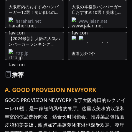
大阪市内のおすすめハンバ
大阪の本格派ハンバーガー
ーガー12選！食い倒れの
店おすすめ10選！美味しく
街・ ...
て ...
haraheri.net
www.jalan.net
【2024最新】大阪の人気ハ
ンバーガーランキング
TOP30
rtrp.jp
查看另外2个
大
阪
で
推荐
食
べ
A
.
GOOD PROVISION NEWYORK
る
べ
GOOD PROVISION NEWYORK 位于大阪梅田的ルクアイ
き
ーレ10楼，是一家纽约风格的餐厅。这里以美味的汉堡和
ハ
丰富的饮品选择闻名，适合长时间聚会。推荐菜品包括脆
ン
皮鸡和姜黄饭，甜点如芒果菠萝冰淇淋也深受欢迎。餐厅
バ