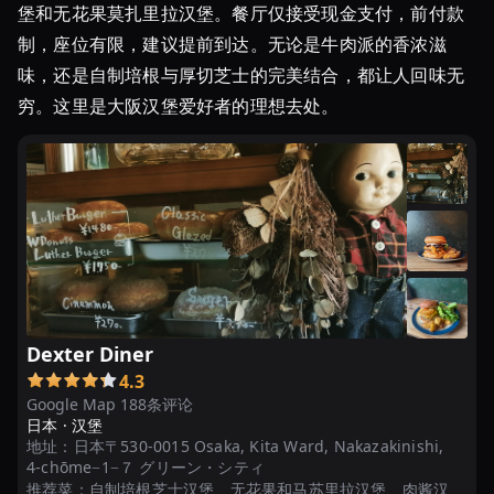
堡和无花果莫扎里拉汉堡。餐厅仅接受现金支付，前付款
制，座位有限，建议提前到达。无论是牛肉派的香浓滋
味，还是自制培根与厚切芝士的完美结合，都让人回味无
穷。这里是大阪汉堡爱好者的理想去处。
Dexter Diner
4.3
Google Map 188条评论
日本 ·
汉堡
地址：
日本〒530-0015 Osaka, Kita Ward, Nakazakinishi,
4-chōme−1−７ グリーン・シティ
推荐菜：
自制培根芝士汉堡、无花果和马苏里拉汉堡、肉酱汉