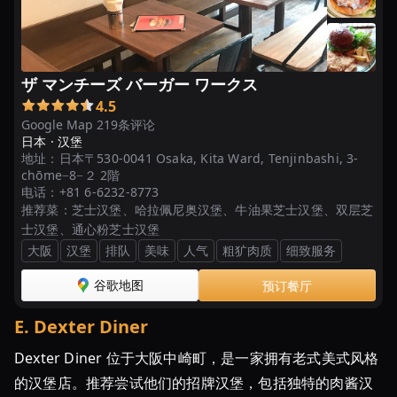
ザ マンチーズ バーガー ワークス
4.5
Google Map 219条评论
日本 ·
汉堡
地址：
日本〒530-0041 Osaka, Kita Ward, Tenjinbashi, 3-
chōme−8−２ 2階
电话：
+81 6-6232-8773
推荐菜：
芝士汉堡、哈拉佩尼奥汉堡、牛油果芝士汉堡、双层芝
士汉堡、通心粉芝士汉堡
大阪
汉堡
排队
美味
人气
粗犷肉质
细致服务
谷歌地图
预订餐厅
E
.
Dexter Diner
Dexter Diner 位于大阪中崎町，是一家拥有老式美式风格
的汉堡店。推荐尝试他们的招牌汉堡，包括独特的肉酱汉