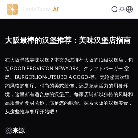
LavieTaste
.AI
大阪最棒的汉堡推荐：美味汉堡店指南
在大阪寻找美味汉堡？本文为您推荐大阪的顶级汉堡店，包
括GOOD PROVISION NEWYORK、クラフトバーガー 堂
島、BURGERLION-UTSUBO A GOGO-等。无论您喜欢纽
约风格的餐厅、时尚的美式装饰，还是充满活力的用餐环
境，这里都有适合您的汉堡店。每家店铺都以独特的风味和
高质量的食材著称，满足您的味蕾。探索大阪的汉堡美食，
从这些推荐餐厅开始吧！
来源