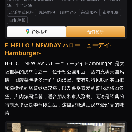
堡、半半汉堡
老派美式风格
现烤面包
现做汉堡
高温服务
素菜配餐
自制培根
谷歌地图
预订餐厅
F
.
HELLO！NEWDAY ハローニューデイ-
Hamburger-
HELLO！NEWDAY ハローニューデイ-Hamburger- 是大
阪推荐的汉堡店之一，位于靭公園附近，店内充满美国风
情。招牌菜包括多汁的牛肉汉堡、带有独特风味的实山椒
和绿橄榄的塔普纳德汉堡，以及备受喜爱的普尔德猪肉汉
堡。店内氛围温馨，适合朋友和家人聚餐。无论是经典的
特制汉堡还是季节限定品，这里都能满足汉堡爱好者的味
蕾。