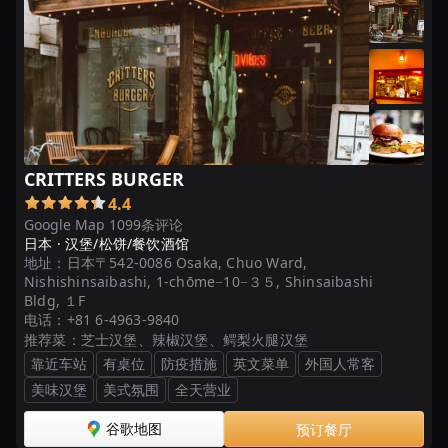
CRITTERS BURGER
4.4
Google Map 1099条评论
日本 ·
汉堡/松饼/餐饮酒馆
地址：
日本〒542-0086 Osaka, Chuo Ward,
Nishishinsaibashi, 1-chōme−10−３５, Shinsaibashi
Bldg, １F
电话：
+81 6-4963-9840
推荐菜：
芝士汉堡、辣椒汉堡、鳄梨火腿汉堡
靠近车站
有桌位
防疫措施
英文菜单
外国人常客
美味汉堡
美式氛围
全天营业
谷歌地图
预订餐厅