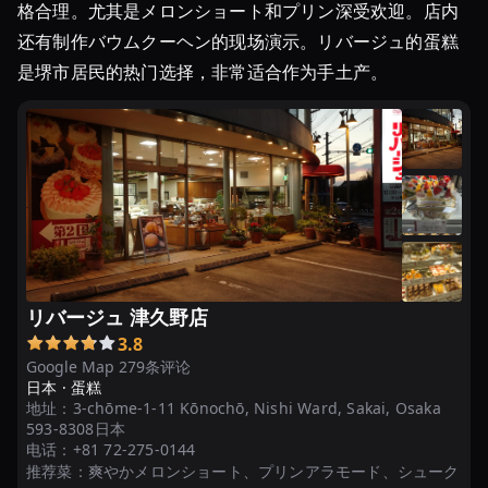
格合理。尤其是メロンショート和プリン深受欢迎。店内
还有制作バウムクーヘン的现场演示。リバージュ的蛋糕
是堺市居民的热门选择，非常适合作为手土产。
リバージュ 津久野店
3.8
Google Map 279条评论
日本 ·
蛋糕
地址：
3-chōme-1-11 Kōnochō, Nishi Ward, Sakai, Osaka
593-8308日本
电话：
+81 72-275-0144
推荐菜：
爽やかメロンショート、プリンアラモード、シューク