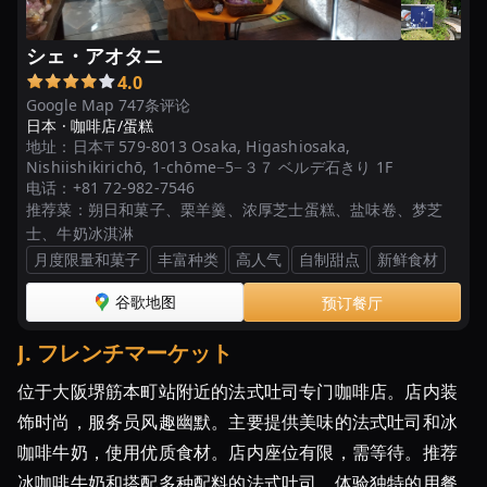
シェ・アオタニ
4.0
Google Map 747条评论
日本 ·
咖啡店/蛋糕
地址：
日本〒579-8013 Osaka, Higashiosaka,
Nishiishikirichō, 1-chōme−5−３７ ベルデ石きり 1F
电话：
+81 72-982-7546
推荐菜：
朔日和菓子、栗羊羹、浓厚芝士蛋糕、盐味卷、梦芝
士、牛奶冰淇淋
月度限量和菓子
丰富种类
高人气
自制甜点
新鲜食材
谷歌地图
预订餐厅
J
.
フレンチマーケット
位于大阪堺筋本町站附近的法式吐司专门咖啡店。店内装
饰时尚，服务员风趣幽默。主要提供美味的法式吐司和冰
咖啡牛奶，使用优质食材。店内座位有限，需等待。推荐
冰咖啡牛奶和搭配多种配料的法式吐司，体验独特的用餐