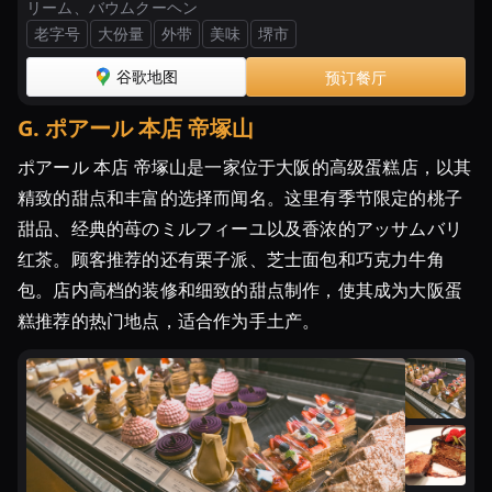
リーム、バウムクーヘン
老字号
大份量
外带
美味
堺市
谷歌地图
预订餐厅
G
.
ポアール 本店 帝塚山
ポアール 本店 帝塚山是一家位于大阪的高级蛋糕店，以其
精致的甜点和丰富的选择而闻名。这里有季节限定的桃子
甜品、经典的苺のミルフィーユ以及香浓的アッサムバリ
红茶。顾客推荐的还有栗子派、芝士面包和巧克力牛角
包。店内高档的装修和细致的甜点制作，使其成为大阪蛋
糕推荐的热门地点，适合作为手土产。