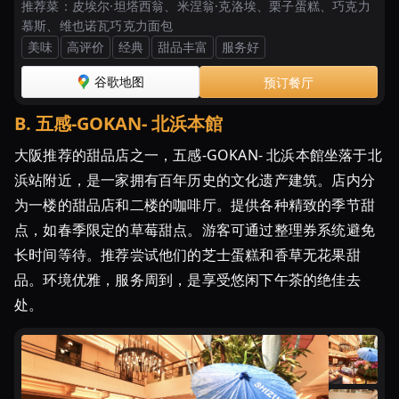
ズ
推荐菜：
皮埃尔·坦塔西翁、米涅翁·克洛埃、栗子蛋糕、巧克力
慕斯、维也诺瓦巧克力面包
ケ
美味
高评价
经典
甜品丰富
服务好
ー
キ」・
谷歌地图
预订餐厅
り
く
B
.
五感-GOKAN- 北浜本館
ろ
大阪推荐的甜品店之一，五感-GOKAN- 北浜本館坐落于北
ー
お
浜站附近，是一家拥有百年历史的文化遗产建筑。店内分
じ
为一楼的甜品店和二楼的咖啡厅。提供各种精致的季节甜
さ
点，如春季限定的草莓甜点。游客可通过整理券系统避免
ん
长时间等待。推荐尝试他们的芝士蛋糕和香草无花果甜
の
品。环境优雅，服务周到，是享受悠闲下午茶的绝佳去
店
处。
洋
菓
子
専