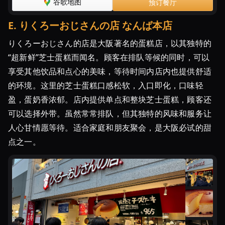
谷歌地图
预订餐厅
E
.
りくろーおじさんの店 なんば本店
りくろーおじさん的店是大阪著名的蛋糕店，以其独特的
“超新鲜”芝士蛋糕而闻名。顾客在排队等候的同时，可以
享受其他饮品和点心的美味，等待时间内店内也提供舒适
的环境。这里的芝士蛋糕口感松软，入口即化，口味轻
盈，蛋奶香浓郁。店内提供单点和整块芝士蛋糕，顾客还
可以选择外带。虽然常常排队，但其独特的风味和服务让
人心甘情愿等待。适合家庭和朋友聚会，是大阪必试的甜
点之一。