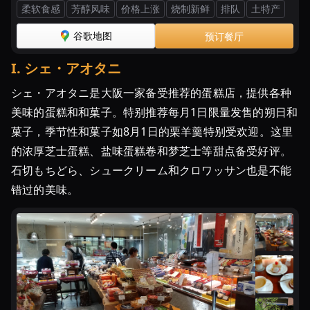
柔软食感
芳醇风味
价格上涨
烧制新鲜
排队
土特产
谷歌地图
预订餐厅
I
.
シェ・アオタニ
シェ・アオタニ是大阪一家备受推荐的蛋糕店，提供各种
美味的蛋糕和和菓子。特别推荐每月1日限量发售的朔日和
菓子，季节性和菓子如8月1日的栗羊羹特别受欢迎。这里
的浓厚芝士蛋糕、盐味蛋糕卷和梦芝士等甜点备受好评。
石切もちどら、シュークリーム和クロワッサン也是不能
错过的美味。