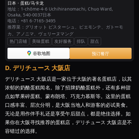
日本 ·
蛋糕/马卡龙
12
地址：
1-chōme-4-6 Uchihiranomachi, Chuo Ward,
選
Osaka, 540-0037日本
电话：
+81 6-7165-3495
推荐菜：
グリオット ピスターシュ、ピエモンテ、ガトーモ
カ、アノニマ、ヴェリーヌマング
热门店铺
美味蛋糕
友好服务
排队
甜点
谷歌地图
预订餐厅
D
.
デリチュース 大阪店
デリチュース 大阪店是一家位于大阪的著名蛋糕店，以其
浓郁的奶酪蛋糕闻名。除了招牌奶酪蛋糕外，还有多种甜
点如苹果碎蛋糕、蒙布朗塔、巧克力慕斯等。这里的蛋糕
口感丰富、层次分明，是大阪当地人和游客的必试美食。
无论是用作伴手礼还是享受午后甜点，都是绝佳选择。如
果你在大阪寻找推荐的蛋糕店，デリチュース 大阪店是不
容错过的选择。