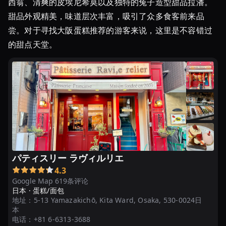
西翁、清爽的皮埃尼希莫以及独特的兔子造型甜品拉潘。
ェ・
ス
甜品外观精美，味道层次丰富，吸引了众多食客前来品
イ
尝。对于寻找大阪蛋糕推荐的游客来说，这里是不容错过
ー
的甜点天堂。
ツ
の
お
店
大
阪
銘
菓
「焼
パティスリー ラヴィルリエ
き
4.3
た
Google Map 619条评论
日本 ·
蛋糕/面包
て
地址：
5-13 Yamazakichō, Kita Ward, Osaka, 530-0024日
チ
本
ー
电话：
+81 6-6313-3688