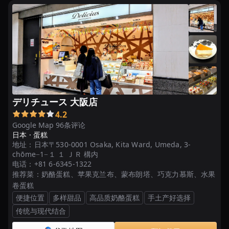
デリチュース 大阪店
4.2
Google Map 96条评论
日本 ·
蛋糕
地址：
日本〒530-0001 Osaka, Kita Ward, Umeda, 3-
chōme−1−１ １ ＪＲ 構内
电话：
+81 6-6345-1322
推荐菜：
奶酪蛋糕、苹果克兰布、蒙布朗塔、巧克力慕斯、水果
卷蛋糕
便捷位置
多样甜品
高品质奶酪蛋糕
手土产好选择
传统与现代结合