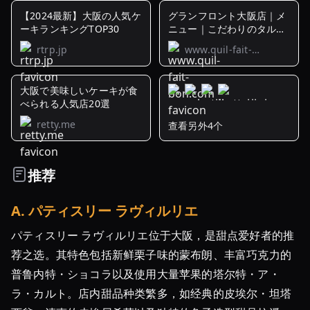
【2024最新】大阪の人気ケ
グランフロント大阪店｜メ
ーキランキングTOP30
ニュー｜こだわりのタル
ト、ケーキのお ...
rtrp.jp
www.quil-fait-
bon.com
大阪で美味しいケーキが食
べられる人気店20選
retty.me
查看另外4个
大
阪
で
推荐
「ケ
ー
A
.
パティスリー ラヴィルリエ
キ」
の
パティスリー ラヴィルリエ位于大阪，是甜点爱好者的推
あ
荐之选。其特色包括新鲜栗子味的蒙布朗、丰富巧克力的
る
普鲁内特・ショコラ以及使用大量苹果的塔尔特・ア・
カ
ラ・カルト。店内甜品种类繁多，如经典的皮埃尔・坦塔
フ