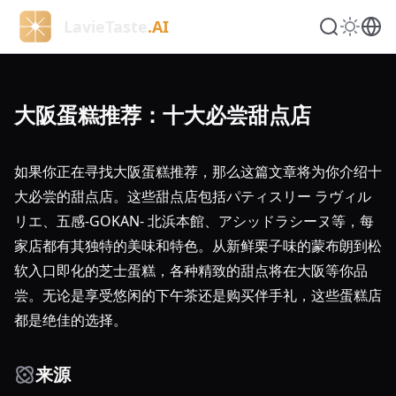
LavieTaste
.AI
大阪蛋糕推荐：十大必尝甜点店
如果你正在寻找大阪蛋糕推荐，那么这篇文章将为你介绍十
大必尝的甜点店。这些甜点店包括パティスリー ラヴィル
リエ、五感-GOKAN- 北浜本館、アシッドラシーヌ等，每
家店都有其独特的美味和特色。从新鲜栗子味的蒙布朗到松
软入口即化的芝士蛋糕，各种精致的甜点将在大阪等你品
尝。无论是享受悠闲的下午茶还是购买伴手礼，这些蛋糕店
都是绝佳的选择。
来源