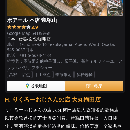
ポアール 本店 帝塚山
3.9
Google Map 541条评论
日本 ·
蛋糕/面包/咖啡店
地址：
1-chōme-6-16 Tezukayama, Abeno Ward, Osaka,
545-0037日本
电话：
+81 6-6623-1101
推荐菜：
季节限定的桃子甜点、栗子派、苺的ミルフィーユ、ア
ッサムバリ、プチシュー
高档
甜点
手工糕点
季节限定
多样选择
谷歌地图
预订餐厅
H
.
りくろーおじさんの店 大丸梅田店
りくろーおじさんの店 大丸梅田店是大阪知名的蛋糕店，
以其柔软蓬松的芝士蛋糕闻名。蛋糕口感轻盈，入口即
化，带有淡淡的蛋香和适度的甜味。价格实惠，全家共享