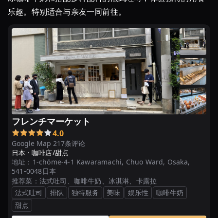
乐趣。特别适合与亲友一同前往。
フレンチマーケット
4.0
Google Map 217条评论
日本 ·
咖啡店/甜点
地址：
1-chōme-4-1 Kawaramachi, Chuo Ward, Osaka,
541-0048日本
推荐菜：
法式吐司、咖啡牛奶、冰淇淋、卡露拉
法式吐司
排队
独特服务
美味
娱乐性
咖啡牛奶
甜点