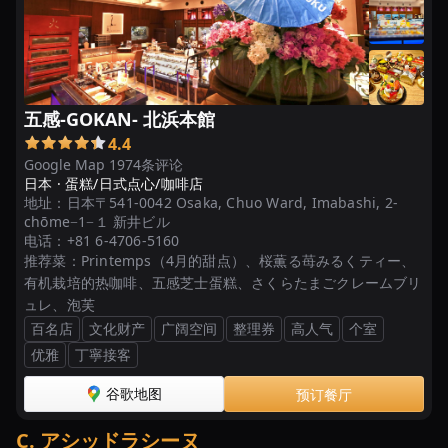
門
店
「POIRE
ポ
ア
五感-GOKAN- 北浜本館
ー
4.4
ル」
Google Map 1974条评论
大
日本 ·
蛋糕/日式点心/咖啡店
阪
地址：
日本〒541-0042 Osaka, Chuo Ward, Imabashi, 2-
chōme−1−１ 新井ビル
阿
电话：
+81 6-4706-5160
倍
推荐菜：
Printemps（4月的甜点）、桜薫る苺みるくティー、
野
有机栽培的热咖啡、五感芝士蛋糕、さくらたまごクレームブリ
帝
ュレ、泡芙
塚
百名店
文化财产
广阔空间
整理券
高人气
个室
山
优雅
丁寧接客
【大
谷歌地图
预订餐厅
阪
市
C
.
アシッドラシーヌ