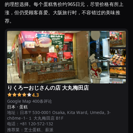
的理想选择。每个蛋糕售价约965日元，尽管价格有所上
涨，但仍受顾客喜爱。大阪旅行时，不容错过的美味推
荐。
りくろーおじさんの店 大丸梅田店
4.3
Google Map 400条评论
日本 ·
蛋糕
地址：
日本〒530-0001 Osaka, Kita Ward, Umeda, 3-
chōme−1−１ 大丸梅田店 B1F
电话：
+81 120-572-132
推荐菜：
芝士蛋糕、薪派