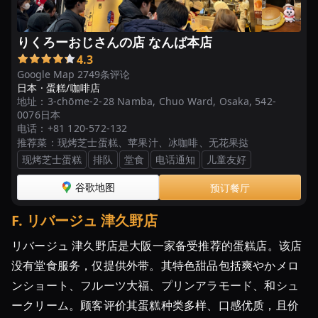
りくろーおじさんの店 なんば本店
4.3
Google Map 2749条评论
日本 ·
蛋糕/咖啡店
地址：
3-chōme-2-28 Namba, Chuo Ward, Osaka, 542-
0076日本
电话：
+81 120-572-132
推荐菜：
现烤芝士蛋糕、苹果汁、冰咖啡、无花果挞
现烤芝士蛋糕
排队
堂食
电话通知
儿童友好
谷歌地图
预订餐厅
F
.
リバージュ 津久野店
リバージュ 津久野店是大阪一家备受推荐的蛋糕店。该店
没有堂食服务，仅提供外带。其特色甜品包括爽やかメロ
ンショート、フルーツ大福、プリンアラモード、和シュ
ークリーム。顾客评价其蛋糕种类多样、口感优质，且价