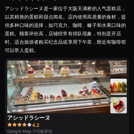
内】
アシッドラシーヌ是一家位于大阪天满桥的人气蛋糕店，
お
以其精致的蛋糕和甜点闻名。店内使用高质量的食材，提
い
し
供多种口味的选择，如巧克力、咖啡、榛子和水果口味的
す
蛋糕。顾客评价高，店铺经常有排队现象，特别是开店
ぎ
时。适合旅游者购买纪念品或享用下午茶，附近有咖啡馆
る
可以带入蛋糕。
絶
品
ケ
ー
キ
♡
お
す
す
アシッドラシーヌ
め
4.2
名
Google Map 715条评论
店