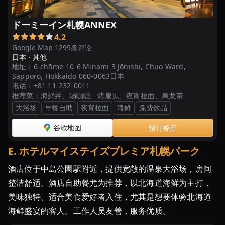
食
べ
ドーミーイン札幌ANNEX
放
題
4.2
Google Map 1299条评论
ホ
日本 ·
其他
テ
地址：
6-chōme-10-6 Minami 3 Jōnishi, Chuo Ward,
ル」
Sapporo, Hokkaido 060-0063日本
で
电话：
+81 11-232-0011
推荐菜：
海鲜丼、汤咖喱、烤扇贝、夜宵拉面、烏龙茶
ヒ
大浴场
早餐自助
夜宵拉面
海鲜
免费饮品
ッ
ト
谷歌地图
预订餐厅
す
る
E
.
ホテルマイステイズプレミア札幌パーク
宿
酒店位于中島公園駅附近，提供宽敞的温泉大浴场，房间
【北
整洁舒适。酒店自助餐尤为推荐，以北海道海鲜为主打，
海
美味独特。适合美食爱好者入住，尤其是想要体验北海道
道】
海鲜盛宴的客人。工作人员友善，服务优质。
ビ