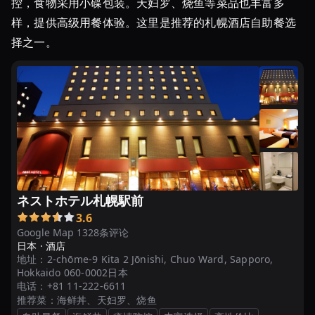
控，食物采用小碟包装。天妇罗、烧鱼等菜品也丰富多
放
样，提供高级用餐体验。这里是推荐的札幌酒店自助餐选
題
の
择之一。
お
す
す
め
の
宿
を
教
え
ネストホテル札幌駅前
て
3.6
く
Google Map 1328条评论
だ
日本 ·
酒店
さ
地址：
2-chōme-9 Kita 2 Jōnishi, Chuo Ward, Sapporo,
Hokkaido 060-0002日本
い
电话：
+81 11-222-6611
推荐菜：
海鲜丼、天妇罗、烧鱼
【北