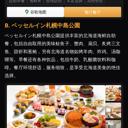
自助早餐
海鲜丼
疫情防控
丰富选择
高性价比
海
道】
谷歌地图
预订餐厅
バ
イ
B
.
ベッセルイン札幌中島公園
キ
ベッセルイン札幌中島公園提供丰富的北海道海鲜自助
ン
餐，包括自由取用的美味鲑鱼子、蟹肉、扇贝、炙烤三文
グ・
ビ
鱼、甜虾和葱鲔，另有北海道名物如烤羊肉、炸鸡、汤咖
ュ
喱等。早餐还有各种饮品，包括牛奶、乳酸菌饮料和咖
ッ
啡。餐厅环境舒适，服务细致，是享受北海道美食的绝佳
フ
选择。
ェ・
食
べ
放
題
の
ホ
テ