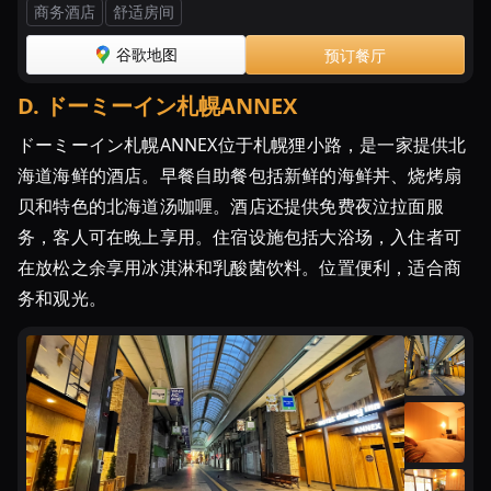
商务酒店
舒适房间
放
題
谷歌地图
预订餐厅
ツ
D
.
ドーミーイン札幌ANNEX
ア
ー」
ドーミーイン札幌ANNEX位于札幌狸小路，是一家提供北
で
海道海鲜的酒店。早餐自助餐包括新鲜的海鲜丼、烧烤扇
ヒ
贝和特色的北海道汤咖喱。酒店还提供免费夜泣拉面服
ッ
ト
务，客人可在晚上享用。住宿设施包括大浴场，入住者可
す
在放松之余享用冰淇淋和乳酸菌饮料。位置便利，适合商
る
务和观光。
宿
「北
海
道
海
鮮