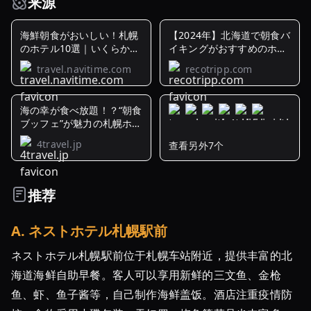
来源
海鮮朝食がおいしい！札幌
【2024年】北海道で朝食バ
のホテル10選｜いくらかけ
イキングがおすすめのホテ
放題 ...
ル36選 ...
travel.navitime.com
recotripp.com
海の幸が食べ放題！？“朝食
ブッフェ”が魅力の札幌ホテ
ル10選
4travel.jp
查看另外7个
北
海
道
推荐
で
海
A
.
ネストホテル札幌駅前
の
幸
ネストホテル札幌駅前位于札幌车站附近，提供丰富的北
が
海道海鲜自助早餐。客人可以享用新鲜的三文鱼、金枪
食
鱼、虾、鱼子酱等，自己制作海鲜盖饭。酒店注重疫情防
べ