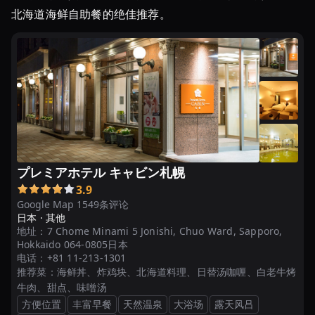
北海道海鲜自助餐的绝佳推荐。
朝
食
が
味
わ
え
る
人
気
の
プレミアホテル キャビン札幌
...
3.9
Google Map 1549条评论
「北
日本 ·
其他
海
地址：
7 Chome Minami 5 Jonishi, Chuo Ward, Sapporo,
Hokkaido 064-0805日本
道
电话：
+81 11-213-1301
海
推荐菜：
海鲜丼、炸鸡块、北海道料理、日替汤咖喱、白老牛烤
鮮
牛肉、甜点、味噌汤
食
方便位置
丰富早餐
天然温泉
大浴场
露天风吕
べ