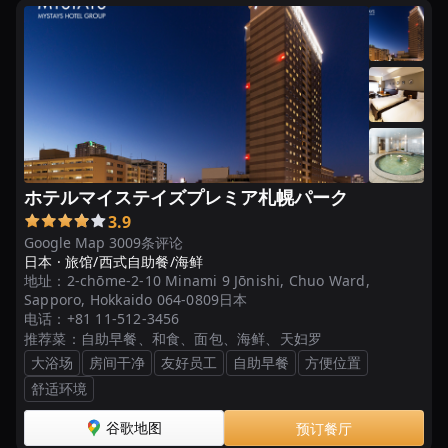
ュ
ッ
フ
ェ
＆
バ
イ
キ
ン
ホテルマイステイズプレミア札幌パーク
グ
3.9
が
Google Map 3009条评论
日本 ·
旅馆/西式自助餐/海鲜
美
地址：
2-chōme-2-10 Minami 9 Jōnishi, Chuo Ward,
味
Sapporo, Hokkaido 064-0809日本
し
电话：
+81 11-512-3456
い！
推荐菜：
自助早餐、和食、面包、海鲜、天妇罗
フ
大浴场
房间干净
友好员工
自助早餐
方便位置
ァ
舒适环境
ミ
谷歌地图
预订餐厅
リ