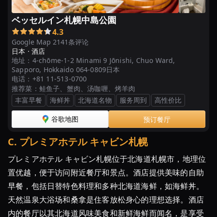
ル・
ベッセルイン札幌中島公園
旅
4.3
館・
Google Map 2141条评论
宿
日本 ·
酒店
地址：
4-chōme-1-2 Minami 9 Jōnishi, Chuo Ward,
【2024
Sapporo, Hokkaido 064-0809日本
年
电话：
+81 11-513-0700
版
推荐菜：
鲑鱼子、蟹肉、汤咖喱、烤羊肉
最
丰富早餐
海鲜丼
北海道名物
服务周到
高性价比
新
谷歌地图
预订餐厅
版】
北
C
.
プレミアホテル キャビン札幌
海
道
プレミアホテル キャビン札幌位于北海道札幌市，地理位
で
置优越，便于访问附近餐厅和景点。酒店提供美味的自助
お
早餐，包括日替特色料理和多种北海道海鲜，如海鲜丼。
い
天然温泉大浴场和桑拿是住客放松身心的理想选择。酒店
し
内的餐厅以其北海道风味美食和新鲜海鲜而闻名，是享受
い