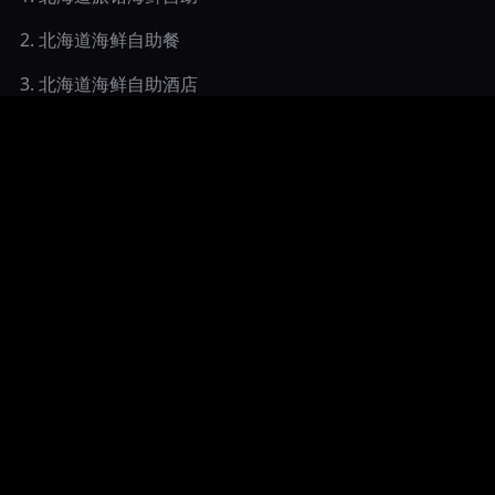
2
.
北海道海鲜自助餐
3
.
北海道海鲜自助酒店
4
.
北海道海鲜自助餐すすきの
5
.
海鲜自助早餐北海道
6
.
北海道海鲜餐厅
7
.
北海道海鲜晚餐
8
.
北海道海鲜自助
9
.
北海道海鲜自助
LavieTaste.ai © 2024
合作推广
服务条款
隐私政策
Cookie