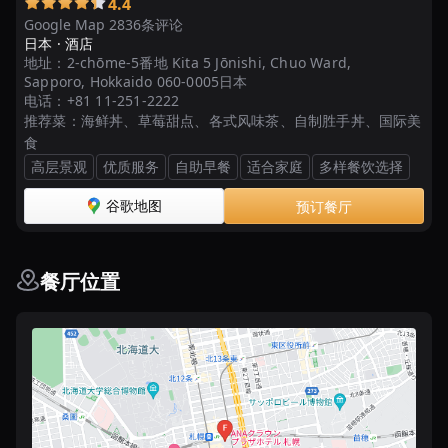
4.4
べ
Google Map 2836条评论
放
日本 ·
酒店
題！
地址：
2-chōme-5番地 Kita 5 Jōnishi, Chuo Ward,
Sapporo, Hokkaido 060-0005日本
本
电话：
+81 11-251-2222
格
推荐菜：
海鲜丼、草莓甜点、各式风味茶、自制胜手丼、国际美
派
食
...
高层景观
优质服务
自助早餐
适合家庭
多样餐饮选择
谷歌地图
预订餐厅
餐厅位置