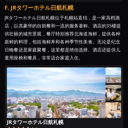
ー
F
.
JRタワーホテル日航札幌
に
...
JRタワーホテル日航札幌位于札幌站直结，是一家高档酒
店，以其豪华的自助餐和一流的服务著称。酒店的35楼提
ウ
供壮丽的城市景观，餐厅特别推荐北海道海鲜，提供各种
ニ！
新鲜的料理，包括海鲜丼和各种季节性美食。无论是纪念
カ
ニ！
日晚餐还是家庭聚餐，这里都是绝佳选择。酒店还提供儿
イ
童用座椅和餐具，非常适合家庭入住。
ク
ラ！
北
海
道
の
味
覚
が
JRタワーホテル日航札幌
食