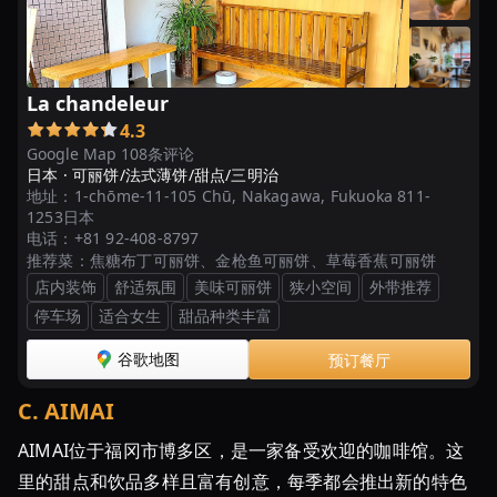
と
り
っ
ぷ
La chandeleur
4.3
博
Google Map 108条评论
多
日本 ·
可丽饼/法式薄饼/甜点/三明治
ま
地址：
1-chōme-11-105 Chū, Nakagawa, Fukuoka 811-
1253日本
っ
电话：
+81 92-408-8797
か
推荐菜：
焦糖布丁可丽饼、金枪鱼可丽饼、草莓香蕉可丽饼
な
店内装饰
舒适氛围
美味可丽饼
狭小空间
外带推荐
苺
停车场
适合女生
甜品种类丰富
の
ラ
谷歌地图
预订餐厅
ン
C
.
AIMAI
グ
ド
AIMAI位于福冈市博多区，是一家备受欢迎的咖啡馆。这
シ
里的甜点和饮品多样且富有创意，每季都会推出新的特色
ャ