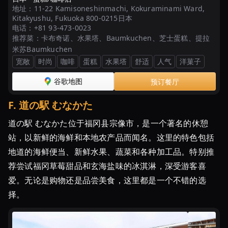
べ
地址：
11-22 Kamisoneshinmachi, Kokuraminami Ward,
て
Kitakyushu, Fukuoka 800-0215日本
ほ
电话：
+81 93-473-0023
推荐菜：
卡布奇诺、水果塔、Baumkuchen、芝士蛋糕、提拉
し
米苏Baumkuchen
い！
宽敞
时尚
咖啡
蛋糕
水果塔
舒适
人气
洋菓子
福
岡
谷歌地图
预订餐厅
の
あ
F
.
道の駅 むなかた
ま
道の駅 むなかた位于福冈县宗像市，是一个著名的休憩
お
站，以新鲜的海鲜和本地农产品而闻名。这里的特色包括
う
...
地道的海鲜便当、新鲜水果、蔬菜和各种加工品。特别推
荐尝试福冈草莓甜品和玄海盐味的冰淇淋，深受游客喜
爱。无论是购物还是品尝美食，这里都是一个不错的选
择。