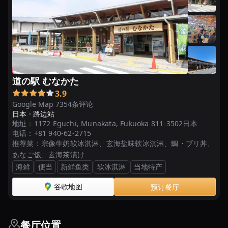
道の駅 むなかた
3.9
Google Map 7354条评论
日本 ·
路边站
地址：
1172 Eguchi, Munakata, Fukuoka 811-3502日本
电话：
+81 940-62-2715
推荐菜：
宗像牛奶软冰淇淋、玄海盐味软冰淇淋、鯛・ブリ丼、
あなご饭、玄海茶漬け
海鲜
便当
新鲜鱼类
软冰淇淋
当地特产
谷歌地图
预订餐厅
餐厅位置