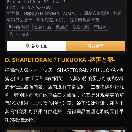
Ekimae, 4-chōme−32−１４ 1F
「今
电话：
+81 92-292-7696
旬！
推荐菜：
Happy Halloween『AIMAI』、黑糖布蕾拿铁、抹茶
福
软巧克力曲奇、莓果巧克力饮品、红薯南瓜蒙布朗
岡
时尚咖啡店
独创甜品
氛围好
适合拍照
韩国风
い
营业至深夜
ち
谷歌地图
预订餐厅
ご
ス
D
.
SHARETORAN？FUKUOKA -洒落と卵-
イ
ー
福岡の人気スイーツ店「SHARETORAN？FUKUOKA -洒
ツ
落と卵-」位于天神南站附近，以其独特的蛋形可颂和浓郁
5
的卡仕达酱而闻名。店内没有堂食空间，主要提供外带服
選」
务。特别推荐他们的草莓口味甜品，尤其是外观精美的草
人
莓软冰淇淋，非常适合拍照分享。除了软冰淇淋，还有丰
気
富的可颂和可丽露可供选择，是福岡品尝甜点和购买伴手
店
の
礼的绝佳选择。
あ