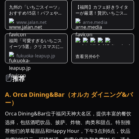
九州の「いちごスイーツ」
【福岡】カフェ好きライタ
おすすめ15店！パフェやい
ーが厳選！贅沢いちごスイ
ちご飴など ...
ーツまとめ
www.jalan.net
arne.media
福岡「可愛すぎるいちごス
イーツ5選」クリスマスに
もおすすめ！
fukuoka-leapup.jp
查看另外6个
【2024
最
新】
推荐
今
食
A
.
Orca Dining&Bar（オルカ ダイニング&バ
べ
ー）
た
い！
Orca Dining&Bar位于福冈天神大名区，提供丰富的餐饮
福
选择，包括酒吧饮品、披萨、炸物、肉类和甜点。特别推
岡
荐他们的草莓甜品和Happy Hour，下午3点到6点，饮品
の