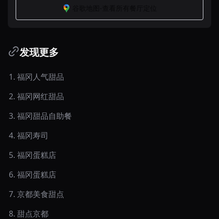
谷歌地图-查看所有餐厅定位
发现更多
1
.
福冈人气甜品
2
.
福冈网红甜品
3
.
福冈甜品自助餐
4
.
福冈寿司
5
.
福冈蛋糕店
6
.
福冈蛋糕店
7
.
京都美食甜点
8
.
甜点京都