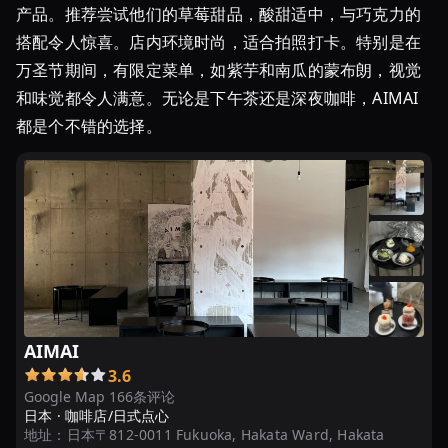
产品。推荐尝试他们的草莓甜品，酸甜适中，与巧克力的
24
枚
搭配令人惊喜。店内环境时尚，适合拍照打卡。特别是在
入
万圣节期间，有限定菜单，如紫芋和南瓜的蒙布朗，视觉
い
和味觉都令人满意。无论是下午茶还是深夜咖啡，AIMAI
ち
都是个不错的选择。
ご
ス
イ
ー
ツ
あ
ま
お
う
AIMAI
...
3.6
2024
Google Map 166条评论
日本 ·
咖啡店/日式点心
最
地址：
日本〒812-0011 Fukuoka, Hakata Ward, Hakata
新