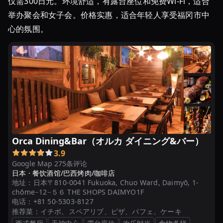
仅需300日元。环境舒适，有露台座位和免费Wi-Fi，适合
絶
品
举办聚会和女子会。价格实惠，适合年轻人享受福冈市中
い
心的氛围。
ち
ご
ス
イ
ー
ツ
7
選
Orca Dining&Bar（オルカ ダイニング&バー）
福
3.9
岡
Google Map 275条评论
で
日本 ·
餐饮酒馆/巴西烤肉/咖啡店
食
地址：
日本〒810-0041 Fukuoka, Chuo Ward, Daimyō, 1-
べ
chōme−12−５６ THE SHOPS DAIMYO1F
电话：
+81 50-5303-8127
た
推荐菜：
イチボ、スペアリブ、ピザ、パフェ、ケーキ
い