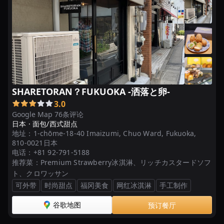
ま
お
う
...
【福
岡
ス
SHARETORAN？FUKUOKA -洒落と卵-
イ
3.0
ー
Google Map 76条评论
ツ】
日本 ·
面包/西式甜点
今
地址：
1-chōme-18-40 Imaizumi, Chuo Ward, Fukuoka,
食
810-0021日本
电话：
+81 92-791-5188
べ
推荐菜：
Premium Strawberry冰淇淋、リッチカスタードソフ
た
ト、クロワッサン
い！
可外带
时尚甜点
福冈美食
网红冰淇淋
手工制作
2023
年
谷歌地图
预订餐厅
絶