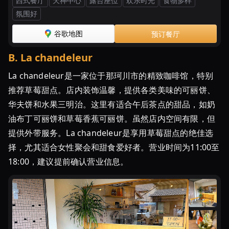
西式餐厅
天神中心
露台座位
欢乐时光
食物多样
♪
氛围好
い
ち
谷歌地图
预订餐厅
ご
ス
B
.
La chandeleur
イ
La chandeleur是一家位于那珂川市的精致咖啡馆，特别
ー
ツ
推荐草莓甜点。店内装饰温馨，提供各类美味的可丽饼、
が
华夫饼和水果三明治。这里有适合午后茶点的甜品，如奶
人
油布丁可丽饼和草莓香蕉可丽饼。虽然店内空间有限，但
気
提供外带服务。La chandeleur是享用草莓甜点的绝佳选
の
择，尤其适合女性聚会和甜食爱好者。营业时间为11:00至
カ
18:00，建议提前确认营业信息。
フ
ェ
4
選
-
こ