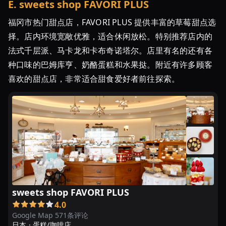
品
E
.
sweets shop FAVORI PLUS
の
福冈市热门甜点店，FAVORI PLUS 提供丰富的草莓甜点选
『天
择。店内环境宽敞优雅，适合休闲放松。特别推荐店内的
神
法式千层派、马卡龙和卡布奇诺塔尔。店里有名的还有各
い
ち
种口味的巴姆库亨、奶酪蛋糕和水果挞。附近有许多顾客
ご
喜欢的甜点店，非常适合甜食爱好者前往探索。
...
【ぼ
る
部
屋】
今
が
旬！
sweets shop FAVORI PLUS
絶
4.0
対
Google Map 571条评论
食
日本 ·
蛋糕/咖啡店