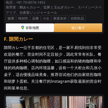
电话：
+81 70-8576-1452
推荐菜：
鯛あらカレー、塩豚と玉ねぎカレー、スパイシースペ
アリブ、自家製ジンジャーエール
健康
独创性
温馨
小众
家庭友好
自制饮品
谷歌地图
预订餐厅
F
.
隙間カレー
隙間カレー位于京都的住宅区，是一家不易找到但非常受
欢迎的餐厅。营业时间不定且较少，因此常常有长队。餐
厅提供多种精心调制的咖喱，如口感温和的猪肉咖喱和辛
辣的鸡肉咖喱。店内环境温馨，设有一个大柜台和几张小
桌子，适合慢慢品味美食。推荐尝试他们的自家焙煎咖啡
和胡萝卜蛋糕。关注餐厅的Instagram获取最新的营业时
间和菜单信息。