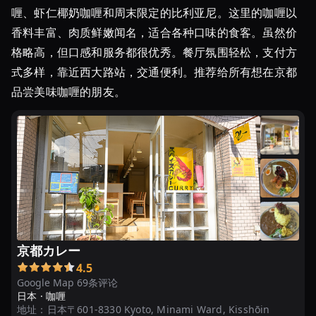
喱、虾仁椰奶咖喱和周末限定的比利亚尼。这里的咖喱以
香料丰富、肉质鲜嫩闻名，适合各种口味的食客。虽然价
格略高，但口感和服务都很优秀。餐厅氛围轻松，支付方
式多样，靠近西大路站，交通便利。推荐给所有想在京都
品尝美味咖喱的朋友。
京都カレー
4.5
Google Map 69条评论
日本 ·
咖喱
地址：
日本〒601-8330 Kyoto, Minami Ward, Kisshōin