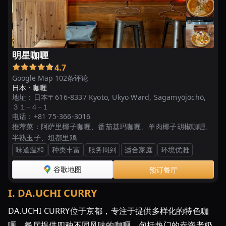
明星咖喱
4.7
Google Map 102条评论
日本 ·
咖喱
地址：
日本〒616-8337 Kyoto, Ukyo Ward, Sagamyōjōchō,
３１−４−１
电话：
+81 75-366-3016
推荐菜：
阿萨里椰子咖喱、番茄基玛咖喱、羊肉椰子胡椒咖喱、
半熟玉子、坦都里鸡
味道温和
种类丰富
服务周到
适合家庭
环境优雅
谷歌地图
预订餐厅
I
.
DA.UCHI CURRY
DA.UCHI CURRY位于京都，专注于提供多样化的特色咖
喱。餐厅提供四种不同风味的咖喱，包括热门的赤海老奶