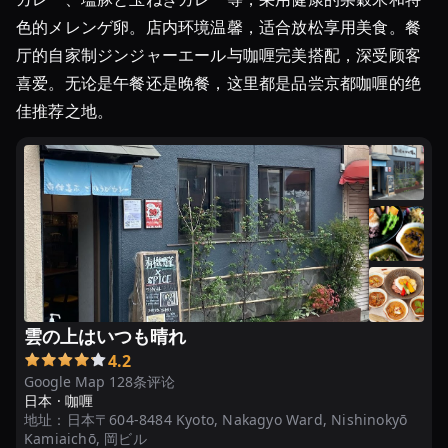
色的メレンゲ卵。店内环境温馨，适合放松享用美食。餐
厅的自家制ジンジャーエール与咖喱完美搭配，深受顾客
喜爱。无论是午餐还是晚餐，这里都是品尝京都咖喱的绝
佳推荐之地。
雲の上はいつも晴れ
4.2
Google Map 128条评论
日本 ·
咖喱
地址：
日本〒604-8484 Kyoto, Nakagyo Ward, Nishinokyō
Kamiaichō, 岡ビル