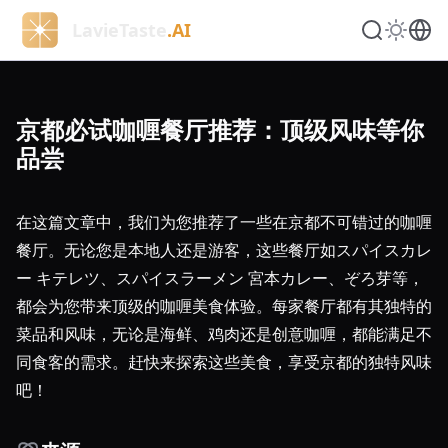
LavieTaste
.AI
京都必试咖喱餐厅推荐：顶级风味等你
品尝
在这篇文章中，我们为您推荐了一些在京都不可错过的咖喱
餐厅。无论您是本地人还是游客，这些餐厅如スパイスカレ
ー キテレツ、スパイスラーメン 宮本カレー、ぞろ芽等，
都会为您带来顶级的咖喱美食体验。每家餐厅都有其独特的
菜品和风味，无论是海鲜、鸡肉还是创意咖喱，都能满足不
同食客的需求。赶快来探索这些美食，享受京都的独特风味
吧！