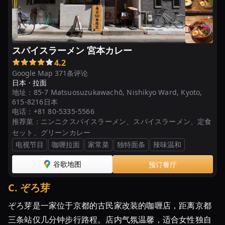
ン
キ
ン
グ
スパイスラーメン 宮本カレー
TOP30
4.2
Google Map 371条评论
日本 ·
拉面
地址：
85-7 Matsuosuzukawachō, Nishikyo Ward, Kyoto,
615-8216日本
电话：
+81 80-5335-5566
推荐菜：
ニンニクスパイスラーメン、スパイスラーメン、定食
セット、グリーンカレー
电视节目
咖喱拉面
家常菜
独特面条
辣味温和
谷歌地图
预订餐厅
C
.
ぞろ芽
ぞろ芽是一家位于京都的古民家改装的咖喱店，距离京都
三条站仅几分钟步行路程。店内气氛温馨，适合女性独自