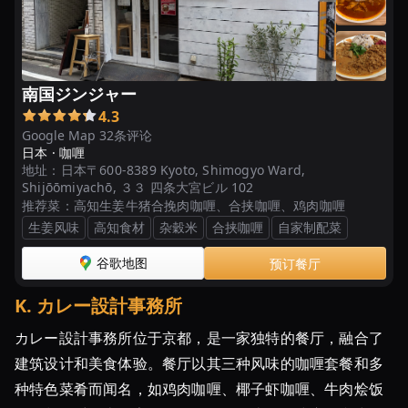
南国ジンジャー
4.3
Google Map 32条评论
日本 ·
咖喱
地址：
日本〒600-8389 Kyoto, Shimogyo Ward,
Shijōōmiyachō, ３３ 四条大宮ビル 102
推荐菜：
高知生姜牛猪合挽肉咖喱、合挟咖喱、鸡肉咖喱
生姜风味
高知食材
杂穀米
合挟咖喱
自家制配菜
谷歌地图
预订餐厅
K
.
カレー設計事務所
カレー設計事務所位于京都，是一家独特的餐厅，融合了
建筑设计和美食体验。餐厅以其三种风味的咖喱套餐和多
种特色菜肴而闻名，如鸡肉咖喱、椰子虾咖喱、牛肉烩饭