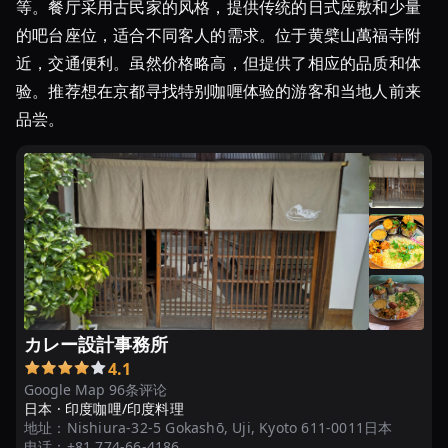
等。餐厅采用古民家的风格，提供传统的日式座敷和少量
的吧台座位，适合不同客人的需求。位于黄檗山萬福寺附
近，交通便利。虽然价格略高，但提供了相应的品质和体
验。推荐想在京都寻找特别咖喱体验的游客和当地人前来
品尝。
カレー設計事務所
4.1
Google Map 96条评论
日本 ·
印度咖哩/印度料理
地址：
Nishiura-32-5 Gokashō, Uji, Kyoto 611-0011日本
电话：
+81 774-66-4186