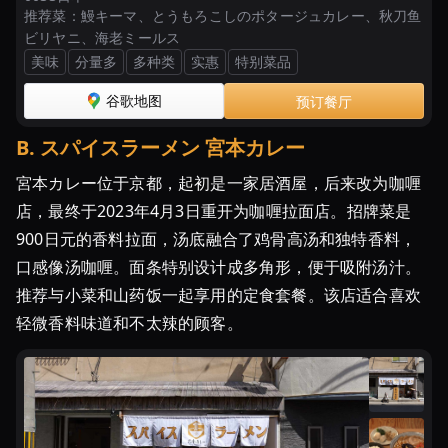
か
推荐菜：
鰻キーマ、とうもろこしのポタージュカレー、秋刀鱼
ら
ビリヤニ、海老ミールス
穴
美味
分量多
多种类
实惠
特别菜品
場
谷歌地图
预订餐厅
ま
で
B
.
スパイスラーメン 宮本カレー
【2024
宮本カレー位于京都，起初是一家居酒屋，后来改为咖喱
最
店，最终于2023年4月3日重开为咖喱拉面店。招牌菜是
新】
900日元的香料拉面，汤底融合了鸡骨高汤和独特香料，
京
口感像汤咖喱。面条特别设计成多角形，便于吸附汤汁。
都
の
推荐与小菜和山药饭一起享用的定食套餐。该店适合喜欢
人
轻微香料味道和不太辣的顾客。
気
カ
レ
ー
ラ