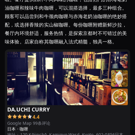
油咖喱和辣味牛肉咖喱，可以混搭选择，最多三种组合。
顾客可以品尝到和牛颈肉咖喱与赤海老奶油咖喱的绝妙搭
配，或选择香辣的实山椒咖喱。每份咖喱附赠新鲜沙拉，
餐厅内环境舒适，服务热情，是探索京都时不可错过的美
味体验。店家自称其咖喱融入法式精髓，独具一格。
DA.UCHI CURRY
4.4
Google Map 99条评论
日本 ·
咖喱
地址：
120 Kōjinchō, Kamigyo Ward, Kyoto, 602-0856日本