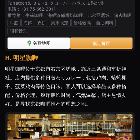
Funatochō, ３９−１ クローバーハウス １階北側
电话：
+81 75-662-3911
推荐菜：
牛筋咖喱、海鲜浓郁椰奶咖喱、比尔亚尼饭、猪肉咖喱
牛筋
海鲜
双拼
周末限定
价格较高
自助调料
昭和音乐
谷歌地图
预订餐厅
H
.
明星咖喱
明星咖喱位于京都市右京区嵯峨，靠近三条通和车折神
社。店内提供多种日替わりカレー，包括鸡肉、蛤蜊椰
子、菠菜鸡肉等特色口味。客人可以选择单品或多种搭
配，价格合理。餐厅装饰时尚，气氛温馨，店主热情友
好。是寻找京都咖喱推荐的理想之地。