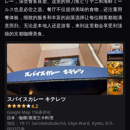
レー，深受食客喜爱。这里的秋刀鱼ビリヤニ和海鲜ミー
キ
ルス也是必尝之选。餐厅不仅提供美味的食物，还注重用
ン
グ
餐体验，细致的服务和丰富的副菜选择让每位顾客都能满
TOP10
意而归。无论是本地人还是游客，来到这里都会享受到顶
级的京都咖喱美食。
京
都
の
カ
レ
ー
人
気
店
20
スパイスカレー キテレツ
選
4.2
〜
Google Map 156条评论
日本 ·
咖喱/斯里兰卡料理
名
地址：
19-11 Saiinkotobukichō, Ukyo Ward, Kyoto, 615-
店
0033日本