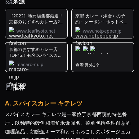
来源
［2022］地元編集部厳選！
京都 カレー（洋食）の予
京都のおすすめカレー店24
約・クーポン - ホットペッ
軒
パーグルメ
www.leafkyoto.net
www.hotpepper.jp
京都のおすすめカレー店
TOP12！有名スパイスカレ
ーから超 ...
macaro-ni.jp
查看另外3个
京
都
の
推荐
イ
ン
A
.
スパイスカレー キテレツ
ド
料
スパイスカレー キテレツ是一家位于京都西院的特色餐
理
厅，以独特的鰻鱼和海鲜米饭闻名。菜单包括各种创意的
ラ
咖喱菜品，如鰻鱼キーマ和とうもろこしのポタージュカ
ン