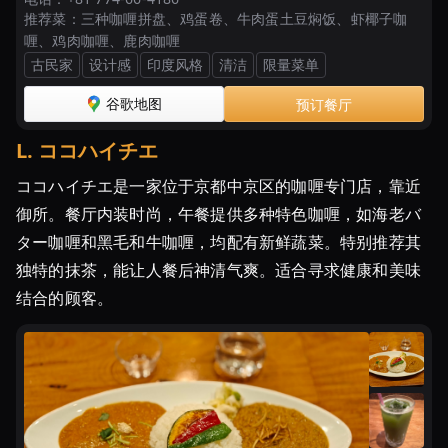
推荐菜：
三种咖喱拼盘、鸡蛋卷、牛肉蛋土豆焖饭、虾椰子咖
喱、鸡肉咖喱、鹿肉咖喱
古民家
设计感
印度风格
清洁
限量菜单
谷歌地图
预订餐厅
L
.
ココハイチエ
ココハイチエ是一家位于京都中京区的咖喱专门店，靠近
御所。餐厅内装时尚，午餐提供多种特色咖喱，如海老バ
ター咖喱和黑毛和牛咖喱，均配有新鲜蔬菜。特别推荐其
独特的抹茶，能让人餐后神清气爽。适合寻求健康和美味
结合的顾客。