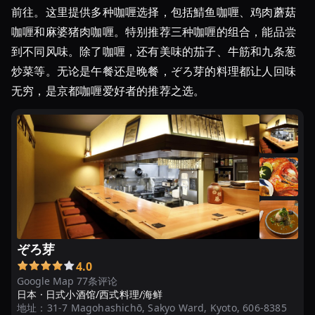
前往。这里提供多种咖喱选择，包括鯖鱼咖喱、鸡肉蘑菇
咖喱和麻婆猪肉咖喱。特别推荐三种咖喱的组合，能品尝
到不同风味。除了咖喱，还有美味的茄子、牛筋和九条葱
炒菜等。无论是午餐还是晚餐，ぞろ芽的料理都让人回味
无穷，是京都咖喱爱好者的推荐之选。
ぞろ芽
4.0
Google Map 77条评论
日本 ·
日式小酒馆/西式料理/海鲜
地址：
31-7 Magohashichō, Sakyo Ward, Kyoto, 606-8385