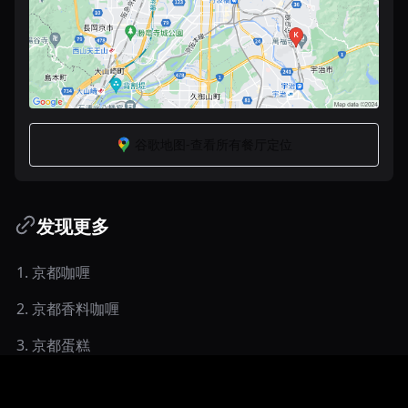
谷歌地图-查看所有餐厅定位
发现更多
1
.
京都咖喱
2
.
京都香料咖喱
3
.
京都蛋糕
4
.
东京著名咖喱店