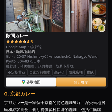
隙間カレー
4.6
Google Map 37条评论
日本 ·
咖喱/咖啡店
地址：
20-37 Nishinokyō Ikenouchichō, Nakagyo Ward,
Kyoto, 604-8375日本
推荐菜：
猪肉咖喱、鸡肉咖喱、胡萝卜蛋糕
不定期营业
自家焙煎咖啡
高评价
隐藏店铺
排队
谷歌地图
预订餐厅
G
.
京都カレー
京都カレー是一家位于京都的特色咖喱餐厅，深受当地居
民和游客喜爱。餐厅提供多种口味的咖喱，包括牛筋咖