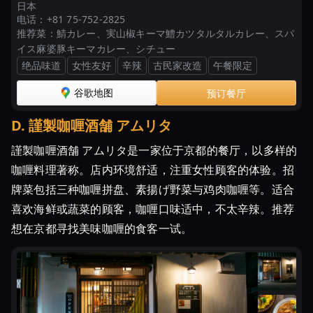
日本
电话：
+81 75-752-2825
推荐菜：
鯖カレー、実山椒キーマ鱧カツタルタルカレー、スパ
イス麻婆豚キーマカレー、シチュー
绝品味道
女性友好
辛辣
古民家改造
午餐限定
谷歌地图
预订餐厅
D
.
謹製咖喱酒舗 アムリタ
謹製咖喱酒舗 アムリタ是一家位于京都的餐厅，以多样的
咖喱料理著称。店内环境舒适，注重女性顾客的体验。招
牌菜包括三种咖喱拼盘、素揚げ野菜与鸡肉咖喱等。适合
喜欢海鲜或蔬菜的顾客，咖喱口味适中，不太辛辣。推荐
想在京都寻找美味咖喱的食客一试。