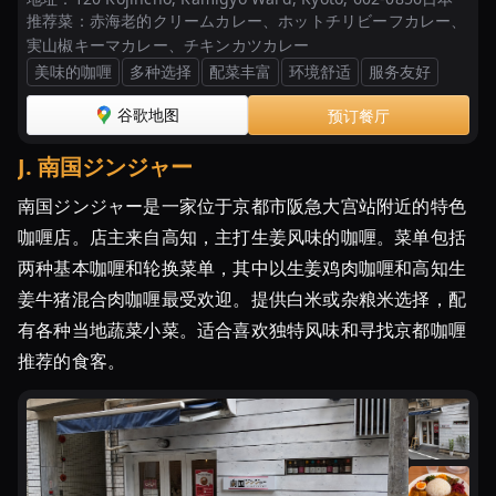
推荐菜：
赤海老的クリームカレー、ホットチリビーフカレー、
実山椒キーマカレー、チキンカツカレー
美味的咖喱
多种选择
配菜丰富
环境舒适
服务友好
谷歌地图
预订餐厅
J
.
南国ジンジャー
南国ジンジャー是一家位于京都市阪急大宫站附近的特色
咖喱店。店主来自高知，主打生姜风味的咖喱。菜单包括
两种基本咖喱和轮换菜单，其中以生姜鸡肉咖喱和高知生
姜牛猪混合肉咖喱最受欢迎。提供白米或杂粮米选择，配
有各种当地蔬菜小菜。适合喜欢独特风味和寻找京都咖喱
推荐的食客。