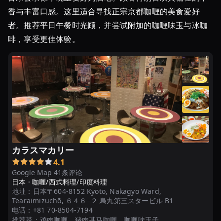
香与丰富口感。这里适合寻找正宗京都咖喱的美食爱好
者。推荐平日午餐时光顾，并尝试附加的咖喱味玉与冰咖
啡，享受更佳体验。
カラスマカリー
4.1
Google Map 41条评论
日本 ·
咖喱/西式料理/印度料理
地址：
日本〒604-8152 Kyoto, Nakagyo Ward,
Tearaimizuchō, ６４６−２ 烏丸第三スタービル B1
电话：
+81 70-8504-7194
推荐菜：
鸡肉咖喱、猪肉基马咖喱、咖喱味玉子