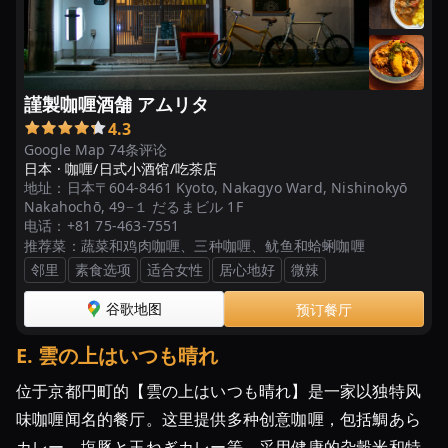
謹製咖喱酒舗 アムリタ
4.3
Google Map 74条评论
日本 ·
咖喱/日式小酒馆/吃茶店
地址：
日本〒604-8461 Kyoto, Nakagyo Ward, Nishinokyō
Nakahochō, 49−１ だるまビル 1F
电话：
+81 75-463-7551
推荐菜：
蔬菜和鸡肉咖喱、三种咖喱、鱿鱼和蛤蜊咖喱
邻里
素食选项
适合女性
居心地好
微辣
谷歌地图
预订餐厅
E
.
雲の上はいつも晴れ
位于京都円町的【雲の上はいつも晴れ】是一家以独特风
味咖喱闻名的餐厅。这里提供多种创意咖喱，包括鯛あら
カレー、塩豚と玉ねぎカレー等，采用健康的杂穀米和特