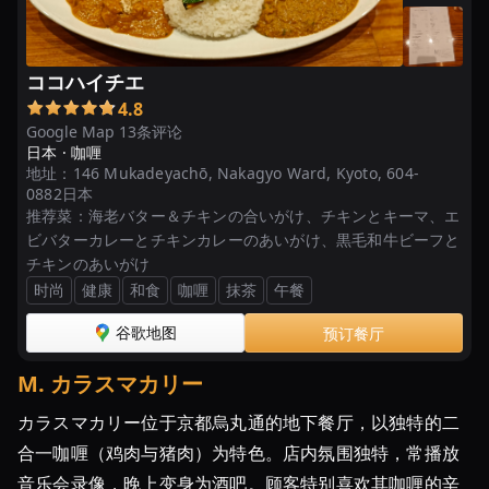
ココハイチエ
4.8
Google Map 13条评论
日本 ·
咖喱
地址：
146 Mukadeyachō, Nakagyo Ward, Kyoto, 604-
0882日本
推荐菜：
海老バター＆チキンの合いがけ、チキンとキーマ、エ
ビバターカレーとチキンカレーのあいがけ、黒毛和牛ビーフと
チキンのあいがけ
时尚
健康
和食
咖喱
抹茶
午餐
谷歌地图
预订餐厅
M
.
カラスマカリー
カラスマカリー位于京都烏丸通的地下餐厅，以独特的二
合一咖喱（鸡肉与猪肉）为特色。店内氛围独特，常播放
音乐会录像，晚上变身为酒吧。顾客特别喜欢其咖喱的辛